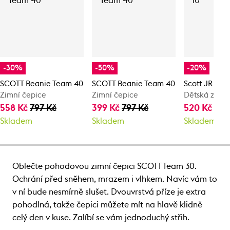
-30%
-50%
-20%
SCOTT Beanie Team 40
SCOTT Beanie Team 40
Scott JR Tea
Zimní čepice
Zimní čepice
Dětská zimní
558 Kč
797 Kč
399 Kč
797 Kč
520 Kč
650
Skladem
Skladem
Skladem
Oblečte pohodovou zimní čepici SCOTT Team 30.
Ochrání před sněhem, mrazem i vlhkem. Navíc vám to
v ní bude nesmírně slušet. Dvouvrstvá příze je extra
pohodlná, takže čepici můžete mít na hlavě klidně
celý den v kuse. Zalíbí se vám jednoduchý střih.