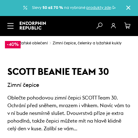
Slevy
50 až 70 %
na vybrané
produkty zde
.🥳
…
Lyžařské oblečení
Zimní čepice, čelenky a lyžařské kukly
-40%
SCOTT BEANIE TEAM 30
Zimní čepice
Oblečte pohodovou zimní čepici SCOTT Team 30.
Ochrání před sněhem, mrazem i vlhkem. Navíc vám to
v ní bude nesmírně slušet. Dvouvrstvá příze je extra
pohodlná, takže čepici můžete mít na hlavě klidně
celý den v kuse. Zalíbí se vám…