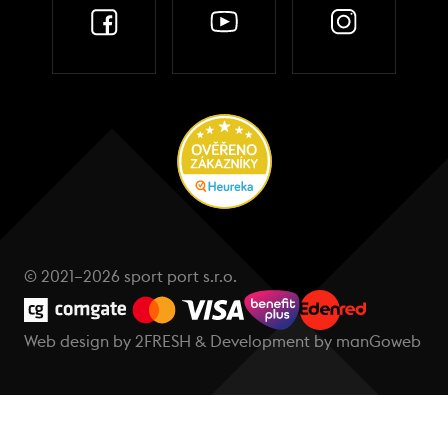
© 2021–2026 sport port s.r.o.
Web design by
2FRESH
& Development by
manGoweb