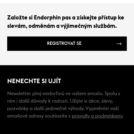
Založte si Endorphin pas a získejte přístup ke
slevám, odměnám a výjimečným službám.
REGISTROVAT SE
NENECHTE SI UJÍT
Newsletter plný endorfinů ve vašem emailu. Spolu s
ním i další důvody k radosti. Užijte si akce, slevy,
pozvánky a další jedinečné výhody. Vyplněním vaší
emailové adresy souhlasíte s
pravidly a podmínkami