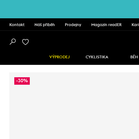
Kontakt
Náš příběh
Prodejny
Magazín readER
Kar
VÝPRODEJ
CYKLISTIKA
BĚH
-30%