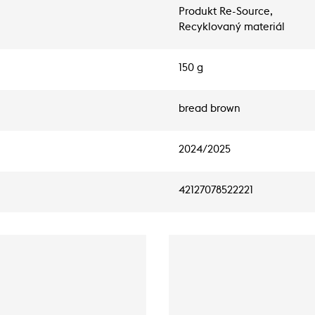
Produkt Re-Source,
Recyklovaný materiál
150 g
bread brown
2024/2025
42127078522221