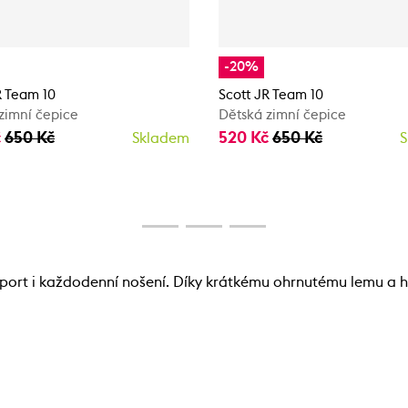
-20%
R Team 10
Scott JR Team 10
zimní čepice
Dětská zimní čepice
č
650 Kč
520 Kč
650 Kč
Skladem
S
port i každodenní nošení. Díky krátkému ohrnutému lemu a h