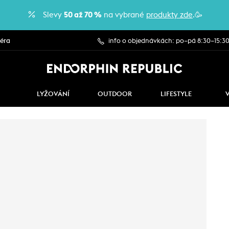
Slevy
50 až 70 %
na vybrané
produkty zde
.🥳
iéra
info o objednávkách: po–pá 8:30–15:3
LYŽOVÁNÍ
OUTDOOR
LIFESTYLE