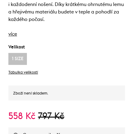
i každodenní nošení. Díky krátkému ohrnutému lemu
a hřejivému materiálu budete v teple a pohodlí za
každého počasí.
více
Velikost
1 SIZE
Tabulka velikostí
Zboží není skladem.
558 Kč
797 Kč