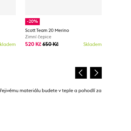
-20%
-20%
Scott Team 20 Merino
Scott Tea
Zimní čepice
Zimní čep
520 Kč
650 Kč
520 Kč
kladem
Skladem
řejivému materiálu budete v teple a pohodlí za