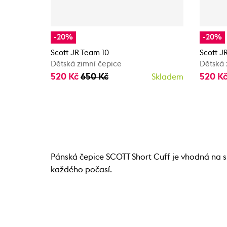
-20%
-20%
Scott JR Team 10
Scott J
Dětská zimní čepice
Dětská 
520 Kč
650 Kč
520 K
Skladem
Pánská čepice SCOTT Short Cuff je vhodná na s
každého počasí.