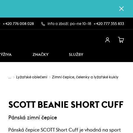
0
+420 776 008 028
info o zboží: po–ne 10–18
+420 777 355 833
VÝŽIVA
ZNAČKY
SLUŽBY
…
Lyžařské oblečení
Zimní čepice, čelenky a lyžařské kukly
SCOTT BEANIE SHORT CUFF
Pánská zimní čepice
Pánská čepice SCOTT Short Cuff je vhodná na sport