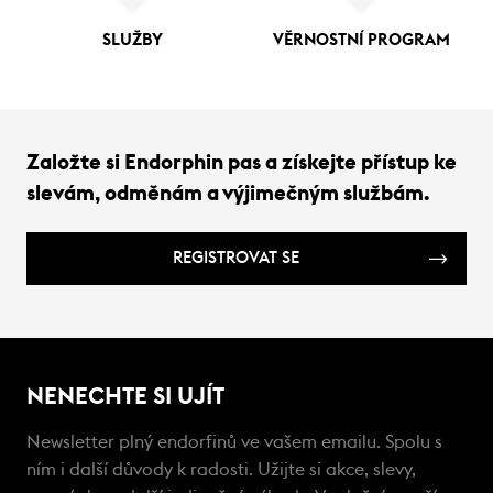
SLUŽBY
VĚRNOSTNÍ PROGRAM
Založte si Endorphin pas a získejte přístup ke
slevám, odměnám a výjimečným službám.
REGISTROVAT SE
NENECHTE SI UJÍT
Newsletter plný endorfinů ve vašem emailu. Spolu s
ním i další důvody k radosti. Užijte si akce, slevy,