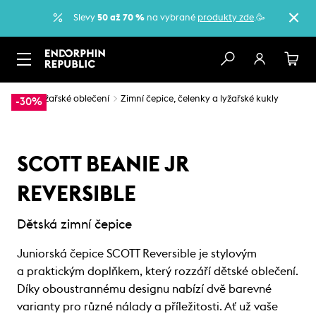
Slevy
50 až 70 %
na vybrané
produkty zde
.🥳
…
Lyžařské oblečení
Zimní čepice, čelenky a lyžařské kukly
-30%
SCOTT BEANIE JR
REVERSIBLE
Dětská zimní čepice
Juniorská čepice SCOTT Reversible je stylovým
a praktickým doplňkem, který rozzáří dětské oblečení.
Díky oboustrannému designu nabízí dvě barevné
varianty pro různé nálady a příležitosti. Ať už vaše