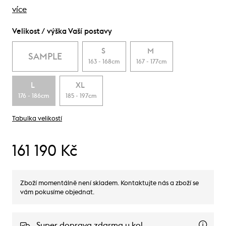
více
Velikost / výška Vaší postavy
S
M
SAMPLE
163 - 168cm
167 - 177cm
L
XL
176 - 186cm
185 - 197cm
Tabulka velikostí
161 190 Kč
Zboží momentálně není skladem. Kontaktujte nás a zboží se
vám pokusíme objednat.
Super doprava zdarma u kol