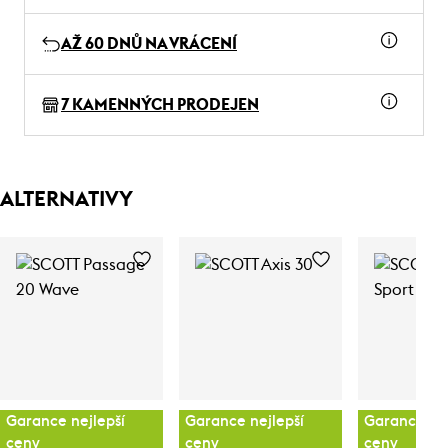
AŽ 60 DNŮ NA VRÁCENÍ
7 KAMENNÝCH PRODEJEN
ALTERNATIVY
Garance nejlepší
Garance nejlepší
Garance nej
ceny
ceny
ceny