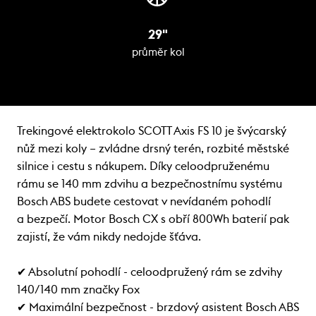
29"
průměr kol
Trekingové elektrokolo SCOTT Axis FS 10 je švýcarský
nůž mezi koly – zvládne drsný terén, rozbité městské
silnice i cestu s nákupem. Díky celoodpruženému
rámu se 140 mm zdvihu a bezpečnostnímu systému
Bosch ABS budete cestovat v nevídaném pohodlí
a bezpečí. Motor Bosch CX s obří 800Wh baterií pak
zajistí, že vám nikdy nedojde šťáva.
✔ Absolutní pohodlí - celoodpružený rám se zdvihy
140/140 mm značky Fox
✔ Maximální bezpečnost - brzdový asistent Bosch ABS