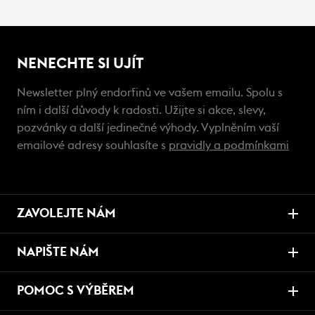
NENECHTE SI UJÍT
Newsletter plný endorfinů ve vašem emailu. Spolu s
ním i další důvody k radosti. Užijte si akce, slevy,
pozvánky a další jedinečné výhody. Vyplněním vaší
emailové adresy souhlasíte s
pravidly a podmínkami
ZAVOLEJTE NÁM
NAPIŠTE NÁM
POMOC S VÝBĚREM