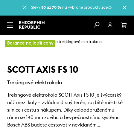
Slevy
50 až 70 %
na vybrané
produkty zde
.🥳
…
Elektrokola
Městská a trekkingová elektrokola
Garance nejlepší ceny
SCOTT AXIS FS 10
Trekingové elektrokolo
Trekingové elektrokolo SCOTT Axis FS 10 je švýcarský
nůž mezi koly – zvládne drsný terén, rozbité městské
silnice i cestu s nákupem. Díky celoodpruženému
rámu se 140 mm zdvihu a bezpečnostnímu systému
Bosch ABS budete cestovat v nevídaném…