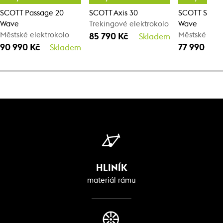
SCOTT Passage 20
SCOTT Axis 30
SCOTT Sub S
Wave
Trekingové elektrokolo
Wave
Městské elektrokolo
Městské elek
85 790 Kč
Skladem
90 990 Kč
77 990 Kč
Skladem
HLINÍK
materiál rámu