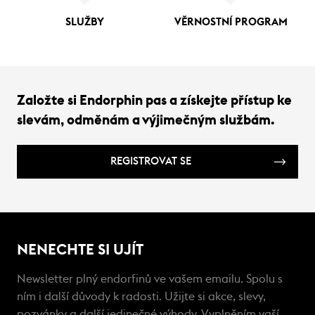
SLUŽBY
VĚRNOSTNÍ PROGRAM
Založte si Endorphin pas a získejte přístup ke
slevám, odměnám a výjimečným službám.
REGISTROVAT SE
NENECHTE SI UJÍT
Newsletter plný endorfinů ve vašem emailu. Spolu s
ním i další důvody k radosti. Užijte si akce, slevy,
pozvánky a další jedinečné výhody. Vyplněním vaší