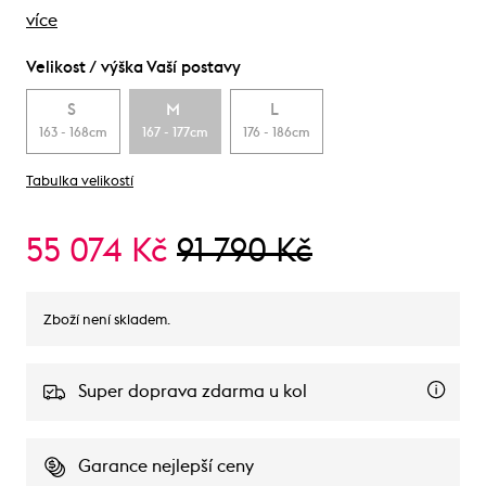
více
Velikost / výška Vaší postavy
S
M
L
163 - 168cm
167 - 177cm
176 - 186cm
Tabulka velikostí
55 074 Kč
91 790 Kč
Zboží není skladem.
Super doprava zdarma u kol
Garance nejlepší ceny