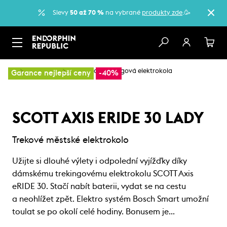
Slevy
50 až 70 %
na vybrané
produkty zde
.🥳
…
Elektrokola
Městská a trekkingová elektrokola
Garance nejlepší ceny
-40%
SCOTT AXIS ERIDE 30 LADY
Trekové městské elektrokolo
Užijte si dlouhé výlety i odpolední vyjížďky díky
dámskému trekingovému elektrokolu SCOTT Axis
eRIDE 30. Stačí nabít baterii, vydat se na cestu
a neohlížet zpět. Elektro systém Bosch Smart umožní
toulat se po okolí celé hodiny. Bonusem je…