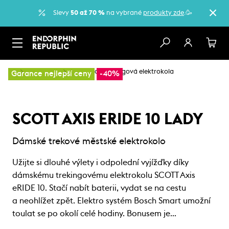
Slevy
50 až 70 %
na vybrané
produkty zde
.🥳
…
Elektrokola
Městská a trekkingová elektrokola
Garance nejlepší ceny
-40%
SCOTT AXIS ERIDE 10 LADY
Dámské trekové městské elektrokolo
Užijte si dlouhé výlety i odpolední vyjížďky díky
dámskému trekingovému elektrokolu SCOTT Axis
eRIDE 10. Stačí nabít baterii, vydat se na cestu
a neohlížet zpět. Elektro systém Bosch Smart umožní
toulat se po okolí celé hodiny. Bonusem je…