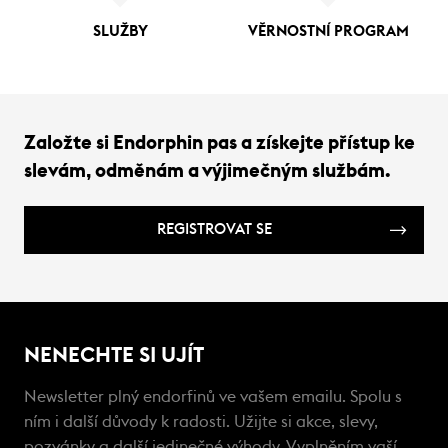
SLUŽBY
VĚRNOSTNÍ PROGRAM
Založte si Endorphin pas a získejte přístup ke
slevám, odměnám a výjimečným službám.
REGISTROVAT SE
NENECHTE SI UJÍT
Newsletter plný endorfinů ve vašem emailu. Spolu s
ním i další důvody k radosti. Užijte si akce, slevy,
pozvánky a další jedinečné výhody. Vyplněním vaší