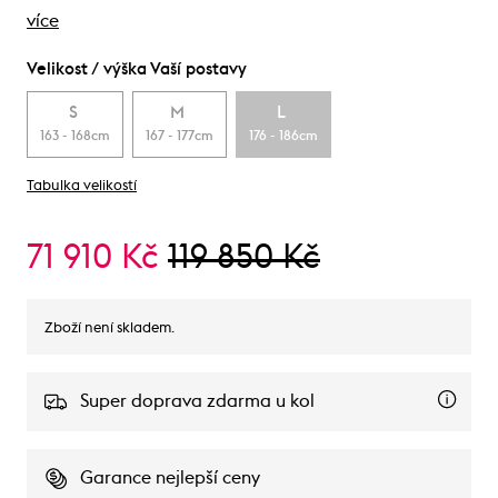
více
Velikost / výška Vaší postavy
S
M
L
163 - 168cm
167 - 177cm
176 - 186cm
Tabulka velikostí
71 910 Kč
119 850 Kč
Zboží není skladem.
Super doprava zdarma u kol
Garance nejlepší ceny