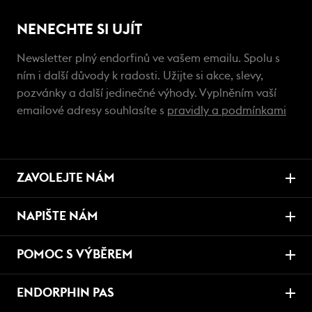
NENECHTE SI UJÍT
Newsletter plný endorfinů ve vašem emailu. Spolu s
ním i další důvody k radosti. Užijte si akce, slevy,
pozvánky a další jedinečné výhody. Vyplněním vaší
emailové adresy souhlasíte s
pravidly a podmínkami
ZAVOLEJTE NÁM
NAPIŠTE NÁM
POMOC S VÝBĚREM
ENDORPHIN PAS