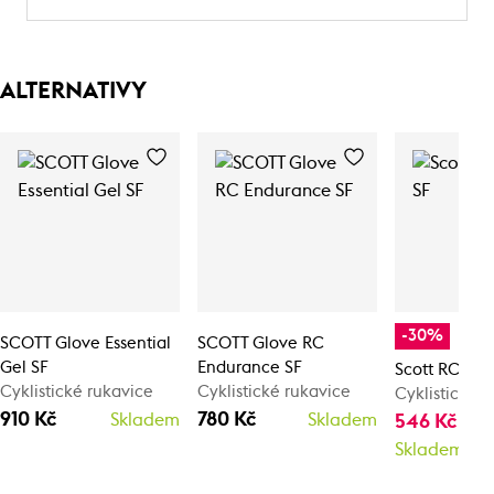
ALTERNATIVY
-30%
SCOTT Glove Essential
SCOTT Glove RC
Gel SF
Endurance SF
Scott RC Te
Cyklistické rukavice
Cyklistické rukavice
Cyklistické 
910 Kč
780 Kč
Skladem
Skladem
546 Kč
780
Skladem