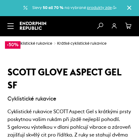
Slevy
50 až 70 %
na vybrané
produkty zde
.🥳
…
Cyklistické rukavice
Krátké cyklistické rukavice
-50%
SCOTT GLOVE ASPECT GEL
SF
Cyklistické rukavice
Cyklistické rukavice SCOTT Aspect Gel s krátkými prsty
poskytnou vašim rukám při jízdě nejlepší pohodlí.
S gelovou výstelkou v dlani pohlcují vibrace a zároveň
zajišťují skvělý cit pro řídítka. Z ruky se stahují dvěma