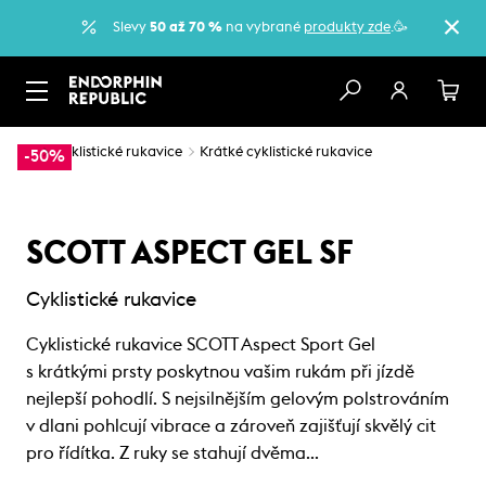
Slevy
50 až 70 %
na vybrané
produkty zde
.🥳
…
Cyklistické rukavice
Krátké cyklistické rukavice
-50%
SCOTT ASPECT GEL SF
Cyklistické rukavice
Cyklistické rukavice SCOTT Aspect Sport Gel
s krátkými prsty poskytnou vašim rukám při jízdě
nejlepší pohodlí. S nejsilnějším gelovým polstrováním
v dlani pohlcují vibrace a zároveň zajišťují skvělý cit
pro řídítka. Z ruky se stahují dvěma…