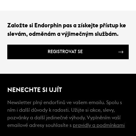
Založte si Endorphin pas a získejte přístup ke
slevám, odměnám a výjimečným službám.
REGISTROVAT SE
NENECHTE SI UJÍT
Newsletter plný endorfinů ve vašem emailu. Spolu s
ním i další důvody k radosti. Užijte si akce, slevy,
pozvánky a další jedinečné výhody. Vyplněním vaší
emailové adresy souhlasíte s
pravidly a podmínkami