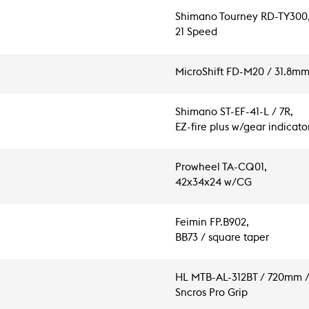
Shimano Tourney RD-TY300
21 Speed
MicroShift FD-M20 / 31.8m
Shimano ST-EF-41-L / 7R,
EZ-fire plus w/gear indicato
Prowheel TA-CQ01,
42x34x24 w/CG
Feimin FP.B902,
BB73 / square taper
HL MTB-AL-312BT / 720mm / 
Sncros Pro Grip