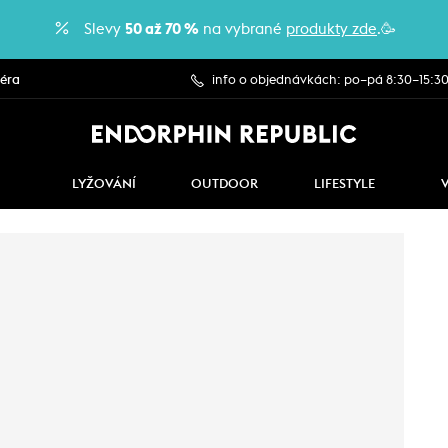
Slevy
50 až 70 %
na vybrané
produkty zde
.🥳
iéra
info o objednávkách: po–pá 8:30–15:3
LYŽOVÁNÍ
OUTDOOR
LIFESTYLE