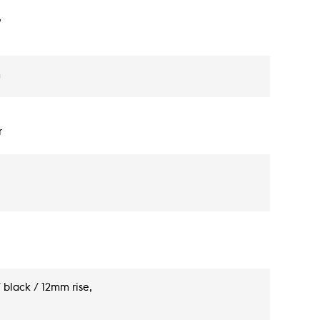
,
m
r
black / 12mm rise,