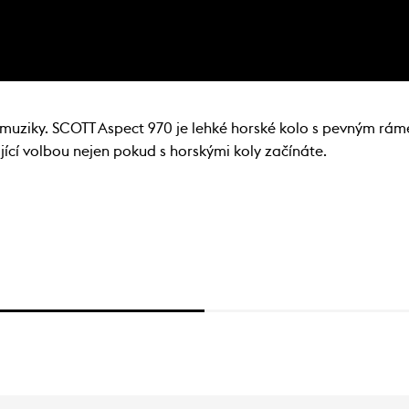
 muziky. SCOTT Aspect 970 je lehké horské kolo s pevným rám
ící volbou nejen pokud s horskými koly začínáte.