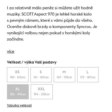
I za relativně málo peněz si můžete užít hodně
muziky. SCOTT Aspect 970 je lehké horské kolo
s pevným rámem, které s vámi půjde do všeho.
Oceníte diskové brzdy a komponenty Syncros. Je
vynikající volbou nejen pokud s horskými koly
začínáte.
více
Velikost / výška Vaší postavy
XS
S
M
L
150 - 163cm
161 - 169cm
167 - 178cm
173 - 187cm
XL
XXL
182 - 195cm
194 - 210cm
Tabulka velikostí