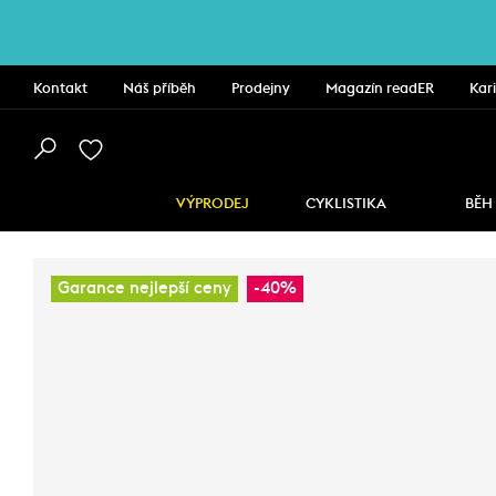
Kontakt
Náš příběh
Prodejny
Magazín readER
Kar
VÝPRODEJ
CYKLISTIKA
BĚH
Garance nejlepší ceny
-40%