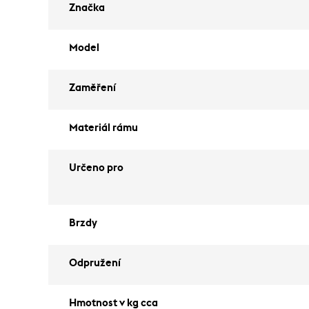
Značka
Model
Zaměření
Materiál rámu
Určeno pro
Brzdy
Odpružení
Hmotnost v kg cca