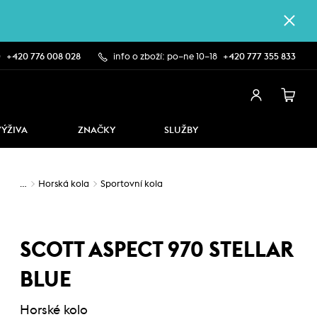
0
+420 776 008 028
info o zboží: po–ne 10–18
+420 777 355 833
VÝŽIVA
ZNAČKY
SLUŽBY
…
Horská kola
Sportovní kola
SCOTT ASPECT 970 STELLAR
BLUE
Horské kolo