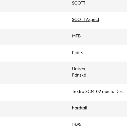
SCOTT
SCOTT Aspect
MTB
hliník
Unisex,
Pánské
Tektro SCM-02 mech. Disc
hardtail
14.95