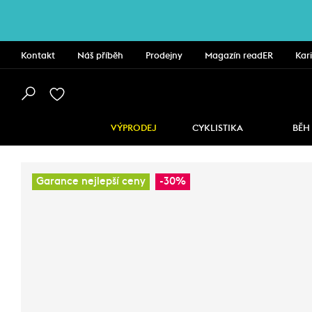
Kontakt
Náš příběh
Prodejny
Magazín readER
Kar
VÝPRODEJ
CYKLISTIKA
BĚH
Garance nejlepší ceny
-30%