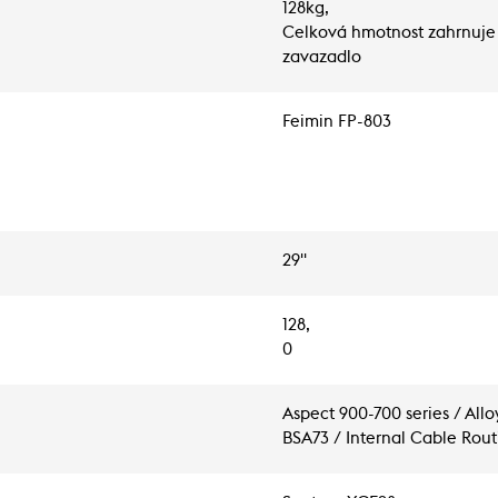
128kg,
Celková hmotnost zahrnuje 
zavazadlo
Feimin FP-803
29"
128,
0
Aspect 900-700 series / All
BSA73 / Internal Cable Rou