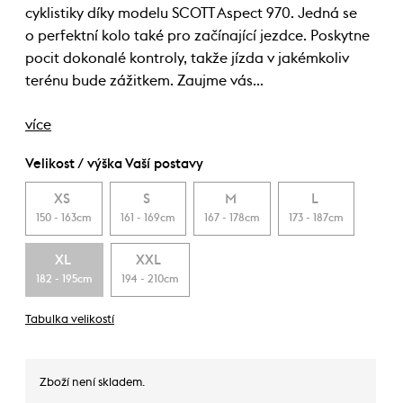
cyklistiky díky modelu SCOTT Aspect 970. Jedná se
o perfektní kolo také pro začínající jezdce. Poskytne
pocit dokonalé kontroly, takže jízda v jakémkoliv
terénu bude zážitkem. Zaujme vás…
více
Velikost / výška Vaší postavy
XS
S
M
L
150 - 163cm
161 - 169cm
167 - 178cm
173 - 187cm
XL
XXL
182 - 195cm
194 - 210cm
Tabulka velikostí
Zboží není skladem.