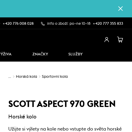
0
+420 776 008 028
info o zboží: po–ne 10–18
+420 777 355 833
VÝŽIVA
ZNAČKY
SLUŽBY
…
Horská kola
Sportovní kola
SCOTT ASPECT 970 GREEN
Horské kolo
Užijte si výlety na kole nebo vstupte do světa horské