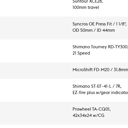
Suntour XCE28,
100mm travel
Syncros OE Press Fit / 1 1/8",
OD 50mm / ID 44mm
Shimano Tourney RD-TY300
21 Speed
MicroShift FD-M20 / 31.8m
Shimano ST-EF-41-L / 7R,
EZ-fire plus w/gear indicato
Prowheel TA-CQ01,
42x34x24 w/CG