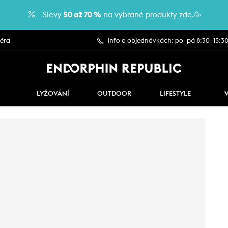
Slevy
50 až 70 %
na vybrané
produkty zde
.🥳
iéra
info o objednávkách: po–pá 8:30–15:3
LYŽOVÁNÍ
OUTDOOR
LIFESTYLE