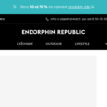
Slevy
50 až 70 %
na vybrané
produkty zde
.🥳
iéra
info o objednávkách: po–pá 8:30–15:3
LYŽOVÁNÍ
OUTDOOR
LIFESTYLE