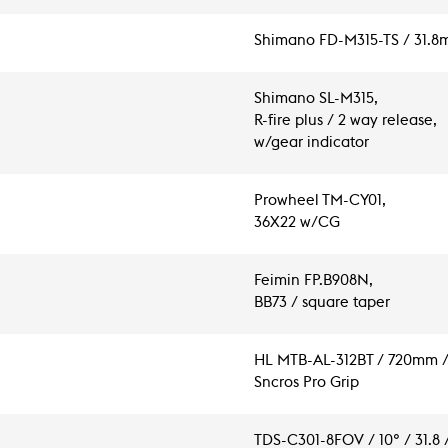
Shimano FD-M315-TS / 31.
Shimano SL-M315,
R-fire plus / 2 way release,
w/gear indicator
Prowheel TM-CY01,
36X22 w/CG
Feimin FP.B908N,
BB73 / square taper
HL MTB-AL-312BT / 720mm / 
Sncros Pro Grip
TDS-C301-8FOV / 10° / 31.8 