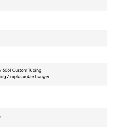
oy 6061 Custom Tubing,
ting / replaceable hanger
,