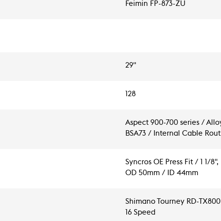
Feimin FP-873-ZU
29"
128
Aspect 900-700 series / All
BSA73 / Internal Cable Rou
Syncros OE Press Fit / 1 1/8",
OD 50mm / ID 44mm
Shimano Tourney RD-TX800
16 Speed