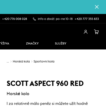
0
+420 776 008 028
info o zboží: po–ne 10–18
+420 777 355 833
VÝŽIVA
ZNAČKY
SLUŽBY
…
Horská kola
Sportovní kola
SCOTT ASPECT 960 RED
Horské kolo
I za relativně málo peněz si můžete užít hodně