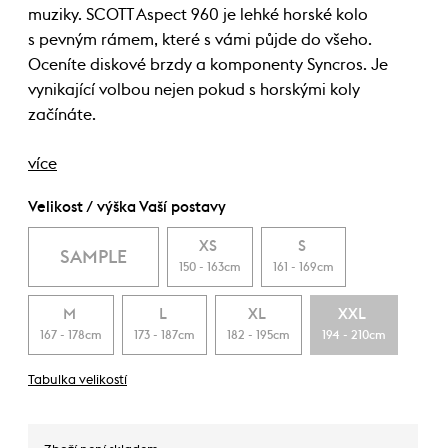
muziky. SCOTT Aspect 960 je lehké horské kolo
s pevným rámem, které s vámi půjde do všeho.
Oceníte diskové brzdy a komponenty Syncros. Je
vynikající volbou nejen pokud s horskými koly
začínáte.
více
Velikost / výška Vaší postavy
XS
S
SAMPLE
150 - 163cm
161 - 169cm
M
L
XL
XXL
167 - 178cm
173 - 187cm
182 - 195cm
194 - 210cm
Tabulka velikostí