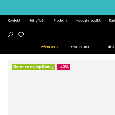
Kontakt
Náš příběh
Prodejny
Magazín readER
Kar
VÝPRODEJ
CYKLISTIKA
BĚH
Garance nejlepší ceny
-40%