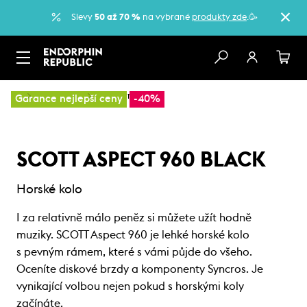
Slevy
50 až 70 %
na vybrané
produkty zde
.🥳
…
Horská kola
Sportovní kola
Garance nejlepší ceny
-40%
SCOTT ASPECT 960 BLACK
Horské kolo
I za relativně málo peněz si můžete užít hodně
muziky. SCOTT Aspect 960 je lehké horské kolo
s pevným rámem, které s vámi půjde do všeho.
Oceníte diskové brzdy a komponenty Syncros. Je
vynikající volbou nejen pokud s horskými koly
začínáte.