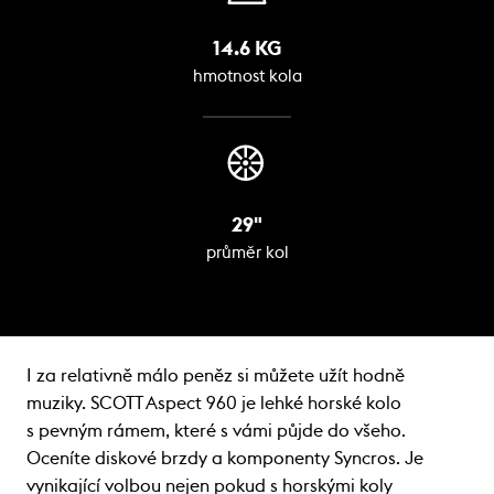
14.6 KG
hmotnost kola
29"
průměr kol
I za relativně málo peněz si můžete užít hodně
muziky. SCOTT Aspect 960 je lehké horské kolo
s pevným rámem, které s vámi půjde do všeho.
Oceníte diskové brzdy a komponenty Syncros. Je
vynikající volbou nejen pokud s horskými koly