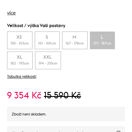
více
Velikost / výška Vaší postavy
XS
S
M
L
150 - 163cm
161 - 169cm
167 - 178cm
173 - 187cm
XL
XXL
182 - 195cm
194 - 210cm
Tabulka velikostí
9 354 Kč
15 590 Kč
Zboží není skladem.