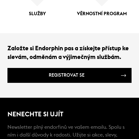
SLUŽBY
VĚRNOSTNÍ PROGRAM
Založte si Endorphin pas a získejte přístup ke
slevám, odměnám a výjimečným službám.
REGISTROVAT SE
NENECHTE SI UJÍT
Newsletter plný endorfinů ve vašem emailu. Spolu s
ním i další důvody k radosti. Užijte si akce, slevy,