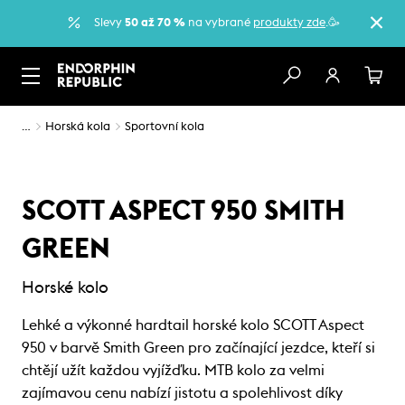
Slevy
50 až 70 %
na vybrané
produkty zde
.🥳
…
Horská kola
Sportovní kola
SCOTT ASPECT 950 SMITH
GREEN
Horské kolo
Lehké a výkonné hardtail horské kolo SCOTT Aspect
950 v barvě Smith Green pro začínající jezdce, kteří si
chtějí užít každou vyjížďku. MTB kolo za velmi
zajímavou cenu nabízí jistotu a spolehlivost díky