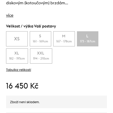
diskovým (kotoučovým) brzdám…
více
Velikost / výška Vaší postavy
S
M
L
XS
161 - 169cm
167 - 178cm
173 - 187cm
XL
XXL
182 - 195cm
194 - 210cm
Tabulka velikostí
16 450 Kč
Zboží není skladem.