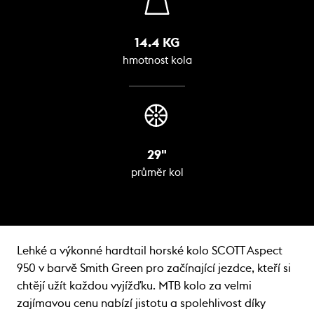
14.4 KG
hmotnost kola
29"
průměr kol
Lehké a výkonné hardtail horské kolo SCOTT Aspect
950 v barvě Smith Green pro začínající jezdce, kteří si
chtějí užít každou vyjížďku. MTB kolo za velmi
zajímavou cenu nabízí jistotu a spolehlivost díky