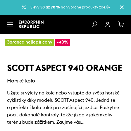
Slevy
50 až 70 %
na vybrané
produkty zde
.🥳
…
Horská kola
Sportovní kola
Garance nejlepší ceny
-40%
SCOTT ASPECT 940 ORANGE
Horské kolo
Užijte si výlety na kole nebo vstupte do světa horské
cyklistiky díky modelu SCOTT Aspect 940. Jedná se
o perfektní kolo také pro začínající jezdce. Poskytne
pocit dokonalé kontroly, takže jízda v jakémkoliv
terénu bude zážitkem. Zaujme vás…