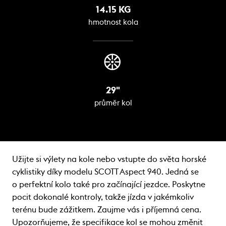
14.15 KG
hmotnost kola
29"
průměr kol
Užijte si výlety na kole nebo vstupte do světa horské
cyklistiky díky modelu SCOTT Aspect 940. Jedná se
o perfektní kolo také pro začínající jezdce. Poskytne
pocit dokonalé kontroly, takže jízda v jakémkoliv
terénu bude zážitkem. Zaujme vás i příjemná cena.
Upozorňujeme, že specifikace kol se mohou změnit