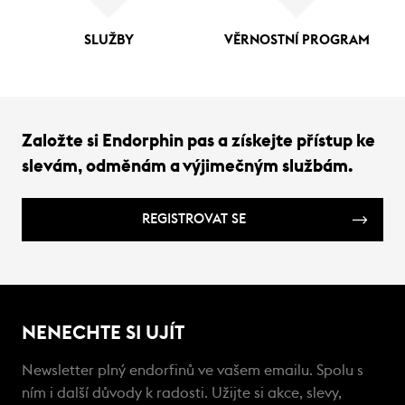
SLUŽBY
VĚRNOSTNÍ PROGRAM
Založte si Endorphin pas a získejte přístup ke
slevám, odměnám a výjimečným službám.
REGISTROVAT SE
NENECHTE SI UJÍT
Newsletter plný endorfinů ve vašem emailu. Spolu s
ním i další důvody k radosti. Užijte si akce, slevy,