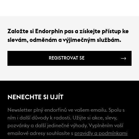
Založte si Endorphin pas a získejte přístup ke
slevám, odměnám a výjimečným službám.
REGISTROVAT SE
NENECHTE SI UJÍT
Newsletter plný endorfinů ve vašem emailu. Spolu s
ním i další důvody k radosti. Užijte si akce, slevy,
pozvánky a další jedinečné výhody. Vyplněním vaší
emailové adresy souhlasíte s
pravidly a podmínkami