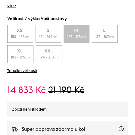
více
Velikost / výška Vaší postavy
XS
S
M
L
150 - 163cm
161 - 169cm
167 - 178cm
173 - 187cm
XL
XXL
182 - 195cm
194 - 210cm
Tabulka velikostí
14 833 Kč
21 190 Kč
Zboží není skladem.
Super doprava zdarma u kol