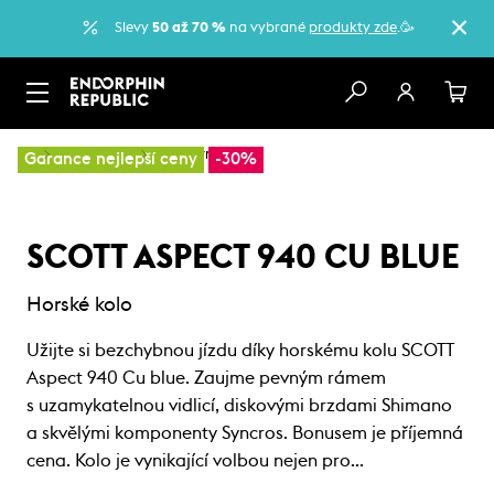
Slevy
50 až 70 %
na vybrané
produkty zde
.🥳
…
Horská kola
Sportovní kola
Garance nejlepší ceny
-30%
SCOTT ASPECT 940 CU BLUE
Horské kolo
Užijte si bezchybnou jízdu díky horskému kolu SCOTT
Aspect 940 Cu blue. Zaujme pevným rámem
s uzamykatelnou vidlicí, diskovými brzdami Shimano
a skvělými komponenty Syncros. Bonusem je příjemná
cena. Kolo je vynikající volbou nejen pro…