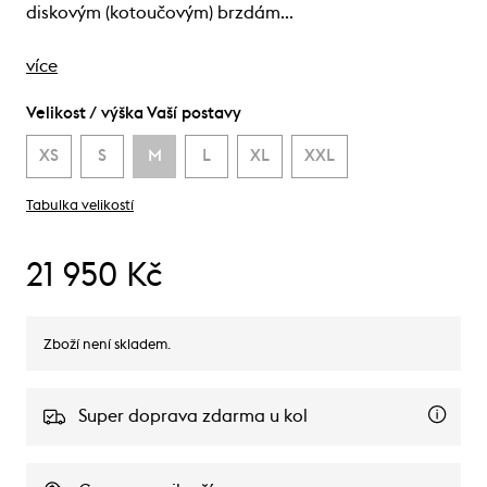
diskovým (kotoučovým) brzdám…
více
Velikost / výška Vaší postavy
XS
S
M
L
XL
XXL
Tabulka velikostí
21 950 Kč
Zboží není skladem.
Super doprava zdarma u kol