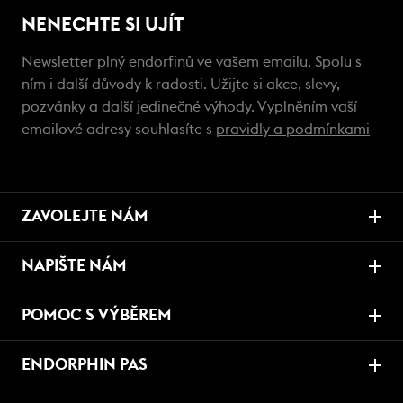
NENECHTE SI UJÍT
Newsletter plný endorfinů ve vašem emailu. Spolu s
ním i další důvody k radosti. Užijte si akce, slevy,
pozvánky a další jedinečné výhody. Vyplněním vaší
emailové adresy souhlasíte s
pravidly a podmínkami
ZAVOLEJTE NÁM
NAPIŠTE NÁM
POMOC S VÝBĚREM
ENDORPHIN PAS