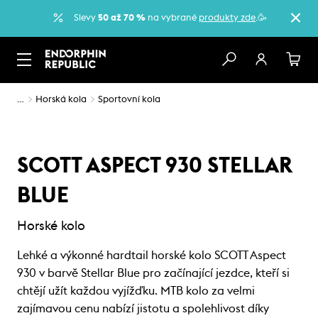
Slevy
50 až 70 %
na vybrané
produkty zde
.🥳
…
Horská kola
Sportovní kola
SCOTT ASPECT 930 STELLAR
BLUE
Horské kolo
Lehké a výkonné hardtail horské kolo SCOTT Aspect
930 v barvě Stellar Blue pro začínající jezdce, kteří si
chtějí užít každou vyjížďku. MTB kolo za velmi
zajímavou cenu nabízí jistotu a spolehlivost díky