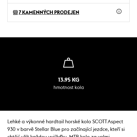
7 KAMENNÝCH PRODEJEN
13.95 KG
hmotnost kola
Lehké a výkonné hardtail horské kolo SCOTT Aspect
930 v barvě Stellar Blue pro začínající jezdce, kteří si
chtějí užít každou vyjížďku. MTB kolo za velmi