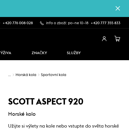
0
+420 776 008 028
info o zboží: po–ne 10–18
+420 777 355 833
VÝŽIVA
ZNAČKY
SLUŽBY
…
Horská kola
Sportovní kola
SCOTT ASPECT 920
Horské kolo
Užijte si výlety na kole nebo vstupte do světa horské