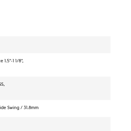
 1.5"-1 1/8",
S,
ide Swing / 31.8mm