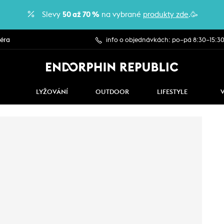
Slevy
50 až 70 %
na vybrané
produkty zde
.🥳
iéra
info o objednávkách: po–pá 8:30–15:3
LYŽOVÁNÍ
OUTDOOR
LIFESTYLE