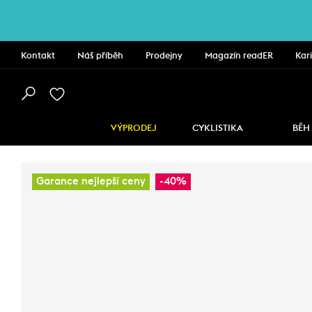
Kontakt
Náš příběh
Prodejny
Magazín readER
Kar
VÝPRODEJ
CYKLISTIKA
BĚH
Garance nejlepší ceny
-40%