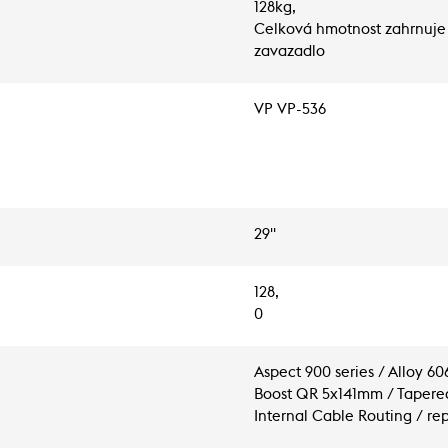
128kg,
Celková hmotnost zahrnuje 
zavazadlo
VP VP-536
29"
128,
0
Aspect 900 series / Alloy 6
Boost QR 5x141mm / Tapere
Internal Cable Routing / r