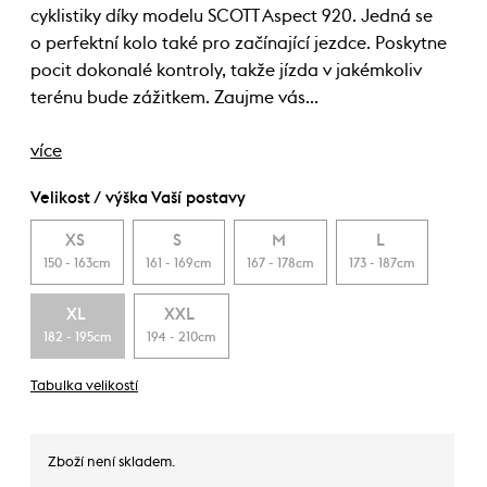
cyklistiky díky modelu SCOTT Aspect 920. Jedná se
o perfektní kolo také pro začínající jezdce. Poskytne
pocit dokonalé kontroly, takže jízda v jakémkoliv
terénu bude zážitkem. Zaujme vás…
více
Velikost / výška Vaší postavy
XS
S
M
L
150 - 163cm
161 - 169cm
167 - 178cm
173 - 187cm
XL
XXL
182 - 195cm
194 - 210cm
Tabulka velikostí
Zboží není skladem.