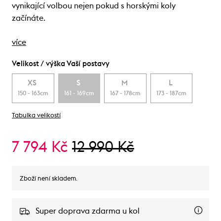
vynikající volbou nejen pokud s horskými koly
začínáte.
více
Velikost / výška Vaší postavy
XS
S
M
L
150 - 163cm
161 - 169cm
167 - 178cm
173 - 187cm
Tabulka velikostí
7 794 Kč
12 990 Kč
Zboží není skladem.
Super doprava zdarma u kol