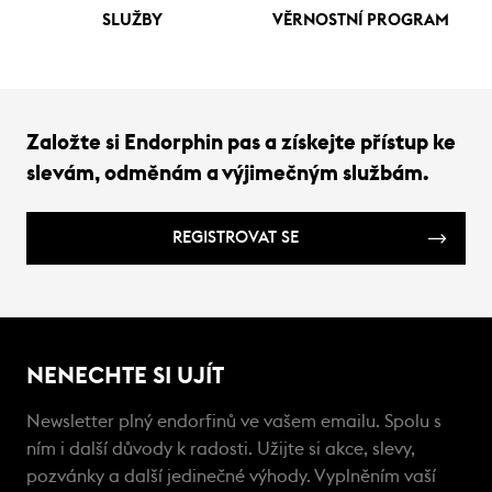
SLUŽBY
VĚRNOSTNÍ PROGRAM
Založte si Endorphin pas a získejte přístup ke
slevám, odměnám a výjimečným službám.
REGISTROVAT SE
NENECHTE SI UJÍT
Newsletter plný endorfinů ve vašem emailu. Spolu s
ním i další důvody k radosti. Užijte si akce, slevy,
pozvánky a další jedinečné výhody. Vyplněním vaší