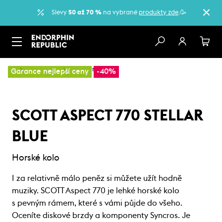
Slevy
50 až 70 %
na vybrané
produkty zde
.🥳
…
Horská kola
Sportovní kola
Garance nejlepší ceny
-40%
SCOTT ASPECT 770 STELLAR
BLUE
Horské kolo
I za relativně málo peněz si můžete užít hodně
muziky. SCOTT Aspect 770 je lehké horské kolo
s pevným rámem, které s vámi půjde do všeho.
Oceníte diskové brzdy a komponenty Syncros. Je