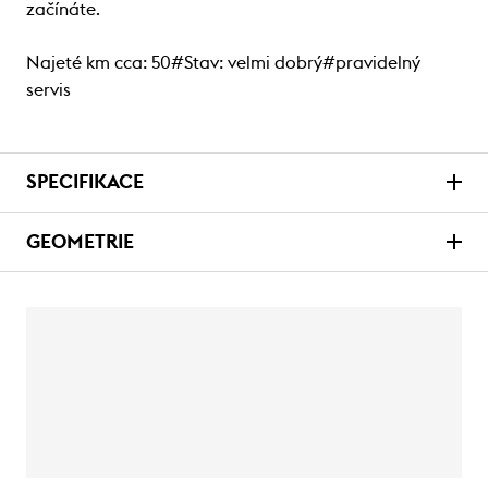
začínáte.
Najeté km cca: 50#Stav: velmi dobrý#pravidelný
servis
SPECIFIKACE
GEOMETRIE