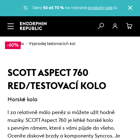
Slevy
50 až 70 %
na vybrané
produkty zde
.🥳
…
Kola
Výprodej testovacích kol
-60%
SCOTT ASPECT 760
RED/TESTOVACÍ KOLO
Horské kolo
I za relativně málo peněz si můžete užít hodně
muziky. SCOTT Aspect 760 je lehké horské kolo
s pevným rámem, které s vámi půjde do všeho.
Oceníte diskové brzdy a komponenty Syncros. Je