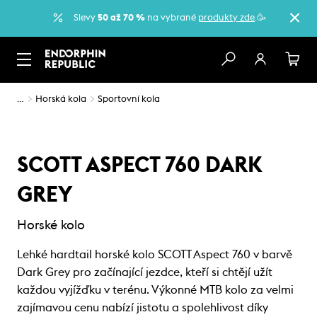
Slevy
50 až 70 %
na vybrané
produkty zde
.🥳
…
Horská kola
Sportovní kola
SCOTT ASPECT 760 DARK
GREY
Horské kolo
Lehké hardtail horské kolo SCOTT Aspect 760 v barvě
Dark Grey pro začínající jezdce, kteří si chtějí užít
každou vyjížďku v terénu. Výkonné MTB kolo za velmi
zajímavou cenu nabízí jistotu a spolehlivost díky