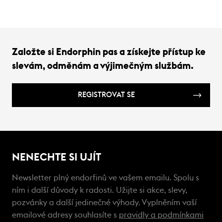
Založte si Endorphin pas a získejte přístup ke
slevám, odměnám a výjimečným službám.
REGISTROVAT SE
NENECHTE SI UJÍT
Newsletter plný endorfinů ve vašem emailu. Spolu s
ním i další důvody k radosti. Užijte si akce, slevy,
pozvánky a další jedinečné výhody. Vyplněním vaší
emailové adresy souhlasíte s
pravidly a podmínkami