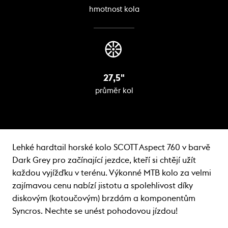
hmotnost kola
27,5"
průměr kol
Lehké hardtail horské kolo SCOTT Aspect 760 v barvě
Dark Grey pro začínající jezdce, kteří si chtějí užít
každou vyjížďku v terénu. Výkonné MTB kolo za velmi
zajímavou cenu nabízí jistotu a spolehlivost díky
diskovým (kotoučovým) brzdám a komponentům
Syncros. Nechte se unést pohodovou jízdou!