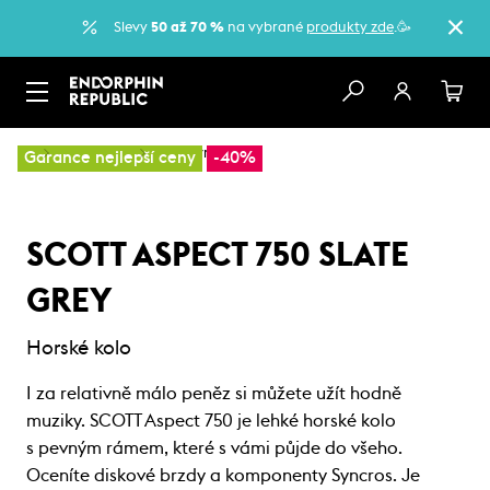
Slevy
50 až 70 %
na vybrané
produkty zde
.🥳
…
Horská kola
Sportovní kola
Garance nejlepší ceny
-40%
SCOTT ASPECT 750 SLATE
GREY
Horské kolo
I za relativně málo peněz si můžete užít hodně
muziky. SCOTT Aspect 750 je lehké horské kolo
s pevným rámem, které s vámi půjde do všeho.
Oceníte diskové brzdy a komponenty Syncros. Je