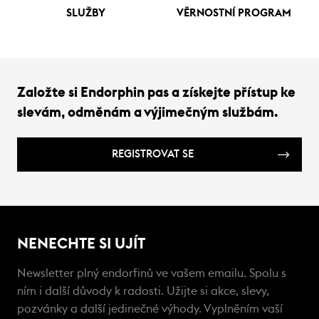
SLUŽBY
VĚRNOSTNÍ PROGRAM
Založte si Endorphin pas a získejte přístup ke
slevám, odměnám a výjimečným službám.
REGISTROVAT SE
NENECHTE SI UJÍT
Newsletter plný endorfinů ve vašem emailu. Spolu s
ním i další důvody k radosti. Užijte si akce, slevy,
pozvánky a další jedinečné výhody. Vyplněním vaší