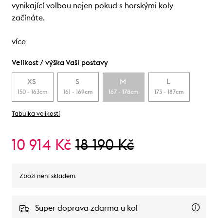
vynikající volbou nejen pokud s horskými koly
začínáte.
více
Velikost / výška Vaší postavy
XS
S
M
L
150 - 163cm
161 - 169cm
167 - 178cm
173 - 187cm
Tabulka velikostí
10 914 Kč
18 190 Kč
Zboží není skladem.
Super doprava zdarma u kol