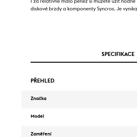
I za relativně málo peněz si můžete užít hodně
diskové brzdy a komponenty Syncros. Je vynikaj
SPECIFIKACE
PŘEHLED
Značka
Model
Zaměření