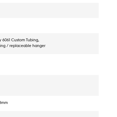
oy 6061 Custom Tubing,
ting / replaceable hanger
.8mm