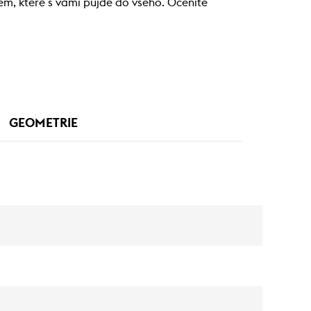
em, které s vámi půjde do všeho. Oceníte
GEOMETRIE