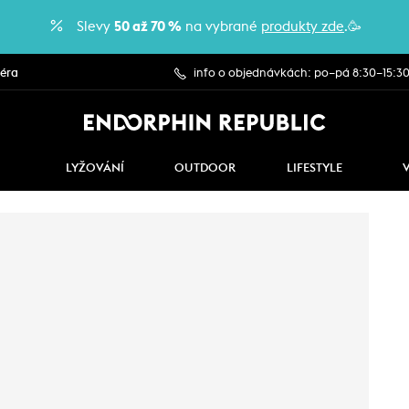
Slevy
50 až 70 %
na vybrané
produkty zde
.🥳
iéra
info o objednávkách: po–pá 8:30–15:3
LYŽOVÁNÍ
OUTDOOR
LIFESTYLE