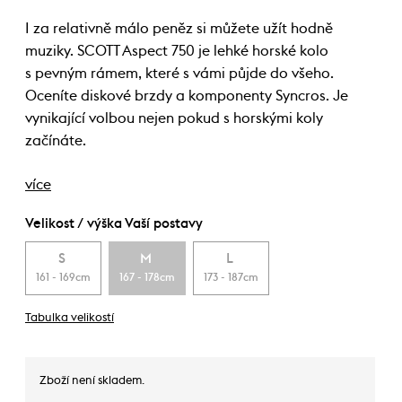
I za relativně málo peněz si můžete užít hodně
muziky. SCOTT Aspect 750 je lehké horské kolo
s pevným rámem, které s vámi půjde do všeho.
Oceníte diskové brzdy a komponenty Syncros. Je
vynikající volbou nejen pokud s horskými koly
začínáte.
více
Velikost / výška Vaší postavy
S
M
L
161 - 169cm
167 - 178cm
173 - 187cm
Tabulka velikostí
Zboží není skladem.