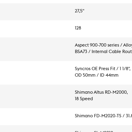
27,5"
128
Aspect 900-700 series / All
BSA73 / Internal Cable Rou
Syncros OE Press Fit / 1 1/8",
OD 50mm / ID 44mm
Shimano Altus RD-M2000,
18 Speed
Shimano FD-M2020-TS / 31