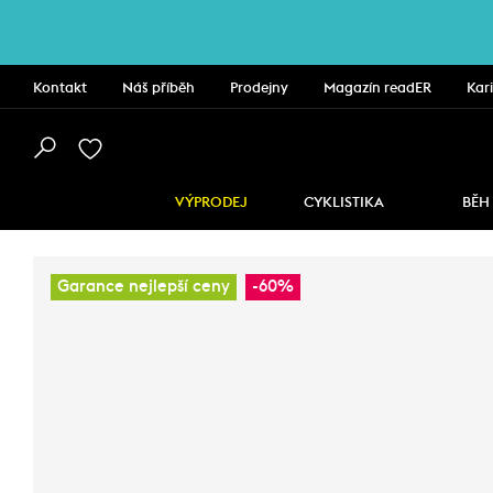
Kontakt
Náš příběh
Prodejny
Magazín readER
Kar
VÝPRODEJ
CYKLISTIKA
BĚH
Garance nejlepší ceny
-60%