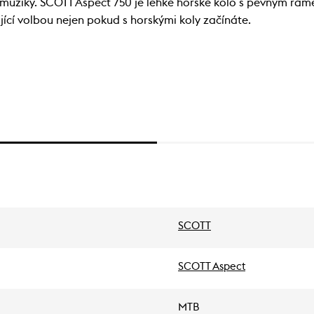
 muziky. SCOTT Aspect 750 je lehké horské kolo s pevným rám
ící volbou nejen pokud s horskými koly začínáte.
SCOTT
SCOTT Aspect
MTB