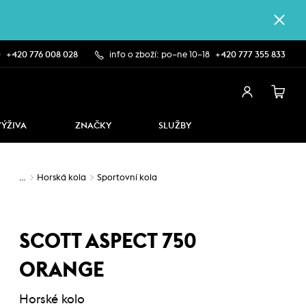
0
+420 776 008 028
info o zboží: po–ne 10–18
+420 777 355 833
VÝŽIVA
ZNAČKY
SLUŽBY
…
Horská kola
Sportovní kola
SCOTT ASPECT 750
ORANGE
Horské kolo