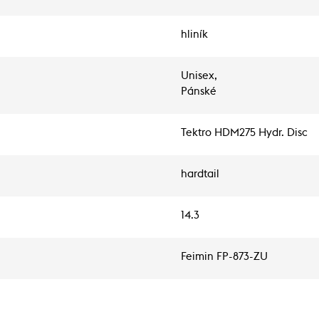
hliník
Unisex,
Pánské
Tektro HDM275 Hydr. Disc
hardtail
14.3
Feimin FP-873-ZU