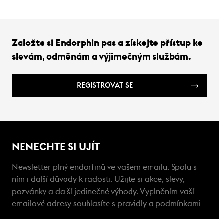
Založte si Endorphin pas a získejte přístup ke
slevám, odměnám a výjimečným službám.
REGISTROVAT SE
NENECHTE SI UJÍT
Newsletter plný endorfinů ve vašem emailu. Spolu s
ním i další důvody k radosti. Užijte si akce, slevy,
pozvánky a další jedinečné výhody. Vyplněním vaší
emailové adresy souhlasíte s
pravidly a podmínkami