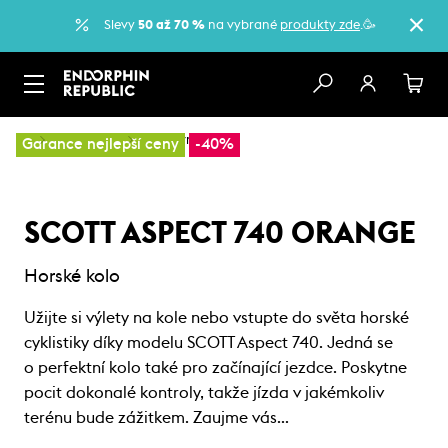
Slevy
50 až 70 %
na vybrané
produkty zde
.🥳
…
Horská kola
Sportovní kola
Garance nejlepší ceny
-40%
SCOTT ASPECT 740 ORANGE
Horské kolo
Užijte si výlety na kole nebo vstupte do světa horské
cyklistiky díky modelu SCOTT Aspect 740. Jedná se
o perfektní kolo také pro začínající jezdce. Poskytne
pocit dokonalé kontroly, takže jízda v jakémkoliv
terénu bude zážitkem. Zaujme vás…