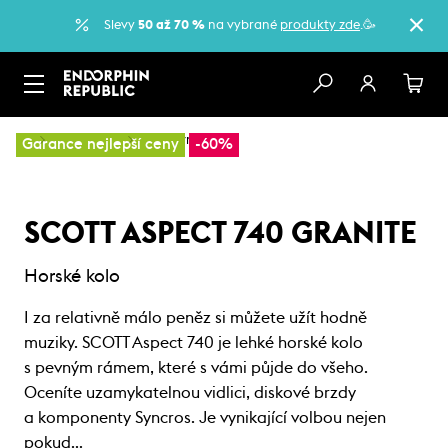
Slevy
50 až 70 %
na vybrané
produkty zde
.🥳
…
Horská kola
Sportovní kola
Garance nejlepší ceny
-60%
SCOTT ASPECT 740 GRANITE
Horské kolo
I za relativně málo peněz si můžete užít hodně
muziky. SCOTT Aspect 740 je lehké horské kolo
s pevným rámem, které s vámi půjde do všeho.
Oceníte uzamykatelnou vidlici, diskové brzdy
a komponenty Syncros. Je vynikající volbou nejen
pokud…