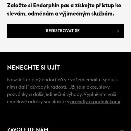
Založte si Endorphin pas a získejte přístup ke
slevám, odměnám a výjimečným službám.
REGISTROVAT SE
NENECHTE SI UJÍT
Newsletter plný endorfinů ve vašem emailu. Spolu s
ním i další důvody k radosti. Užijte si akce, slevy,
pozvánky a další jedinečné výhody. Vyplněním vaší
emailové adresy souhlasíte s
pravidly a podmínkami
ZAVOLEJTE NÁM