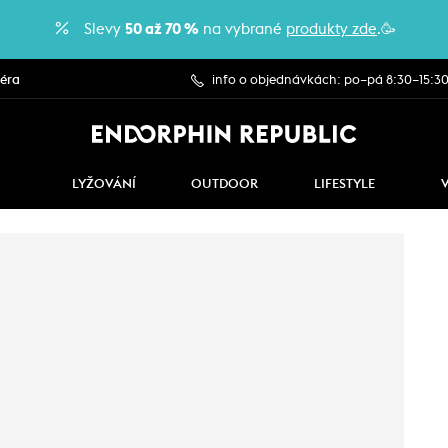
Slevy
50 až 70 %
na vybrané
produkty zde
.🥳
iéra
info o objednávkách: po–pá 8:30–15:3
LYŽOVÁNÍ
OUTDOOR
LIFESTYLE