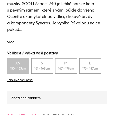
muziky. SCOTT Aspect 740 je lehké horské kolo
s pevným rámem, které s vámi půjde do všeho.
Oceníte uzamykatelnou vidlici, diskové brzdy
a komponenty Syncros. Je vynikající volbou nejen
pokud…
více
Velikost / výška Vaší postavy
XS
S
M
L
150 - 163cm
161 - 169cm
167 - 178cm
173 - 187cm
Tabulka velikostí
Zboží není skladem.