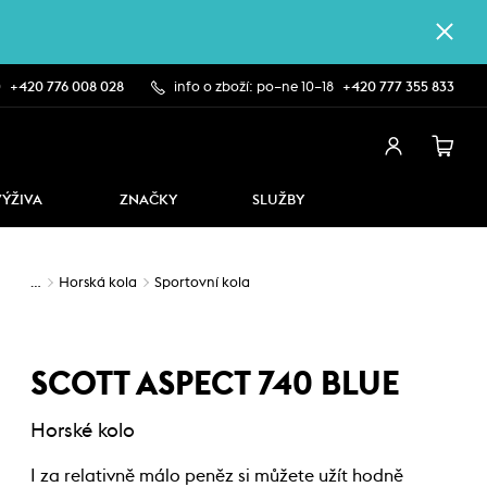
0
+420 776 008 028
info o zboží: po–ne 10–18
+420 777 355 833
VÝŽIVA
ZNAČKY
SLUŽBY
…
Horská kola
Sportovní kola
SCOTT ASPECT 740 BLUE
Horské kolo
I za relativně málo peněz si můžete užít hodně