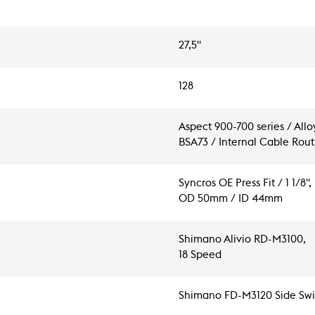
27,5"
128
Aspect 900-700 series / All
BSA73 / Internal Cable Rou
Syncros OE Press Fit / 1 1/8",
OD 50mm / ID 44mm
Shimano Alivio RD-M3100,
18 Speed
Shimano FD-M3120 Side Swi