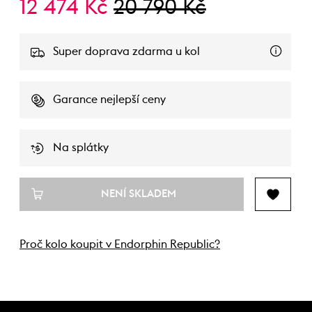
12 474 Kč
20 790 Kč
Super doprava zdarma u kol
Garance nejlepší ceny
Na splátky
NENÍ SKLADEM
Proč kolo koupit v Endorphin Republic?