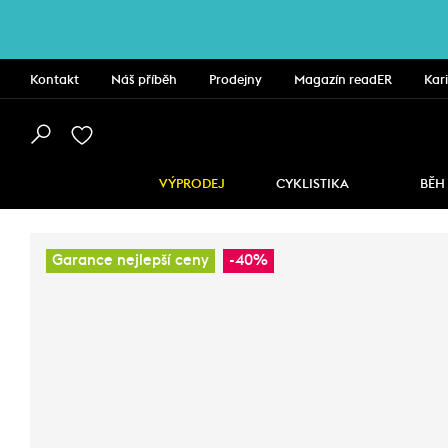
Kontakt
Náš příběh
Prodejny
Magazín readER
Kar
VÝPRODEJ
CYKLISTIKA
BĚH
Garance nejlepší ceny
-40%