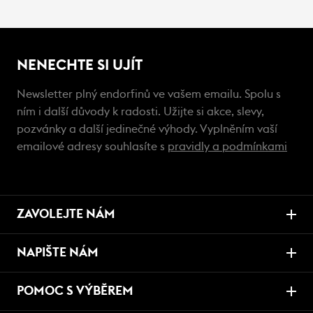
NENECHTE SI UJÍT
Newsletter plný endorfinů ve vašem emailu. Spolu s
ním i další důvody k radosti. Užijte si akce, slevy,
pozvánky a další jedinečné výhody. Vyplněním vaší
emailové adresy souhlasíte s
pravidly a podmínkami
ZAVOLEJTE NÁM
NAPIŠTE NÁM
POMOC S VÝBĚREM