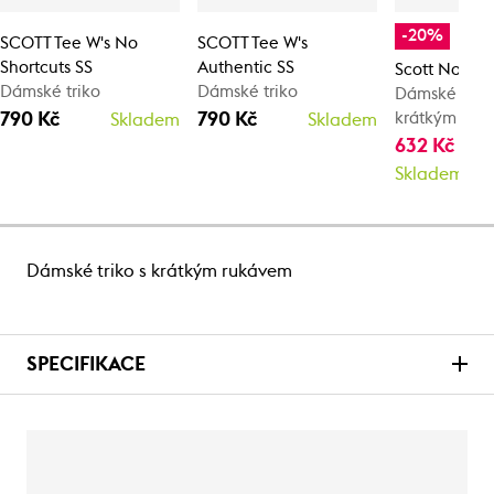
-20%
SCOTT Tee W's No
SCOTT Tee W's
Shortcuts SS
Authentic SS
Scott No Sho
Dámské triko
Dámské triko
Dámské tričk
790 Kč
790 Kč
krátkým ruk
Skladem
Skladem
632 Kč
790
Skladem
Dámské triko s krátkým rukávem
SPECIFIKACE