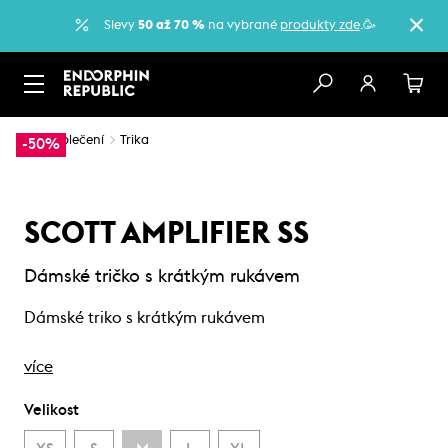
Slevy
50 až 70 %
na vybrané
produkty zde
.🥳
…
Oblečení
Trika
-50%
SCOTT AMPLIFIER SS
Dámské tričko s krátkým rukávem
Dámské triko s krátkým rukávem
více
Velikost