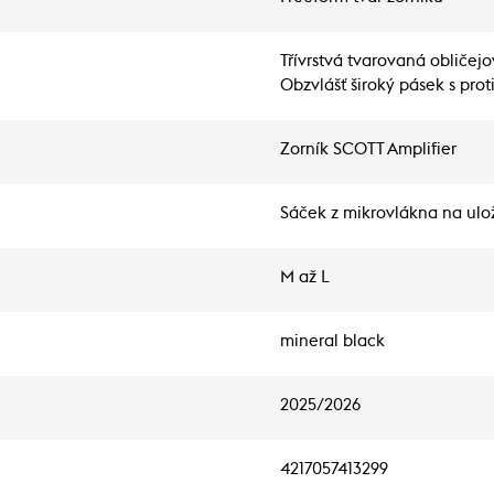
Třívrstvá tvarovaná obliče
Obzvlášť široký pásek s prot
Zorník SCOTT Amplifier
Sáček z mikrovlákna na ulož
M až L
mineral black
2025/2026
4217057413299