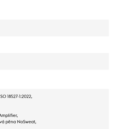
SO 18527-1:2022,
mplifier,
jová pěna NoSweat,