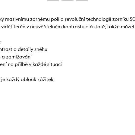
y masivnímu zornému poli a revoluční technologii zorníku SC
vidět terén v neuvěřitelném kontrastu a čistotě, takže můžete
e
trast a detaily sněhu
ů a zamlžování
ení na přilbě v každé situaci
 je každý oblouk zážitek.