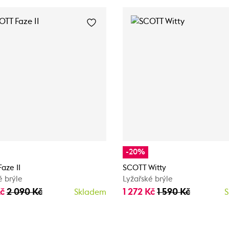
-20%
aze II
SCOTT Witty
é brýle
Lyžařské brýle
Kč
2 090 Kč
1 272 Kč
1 590 Kč
Skladem
S