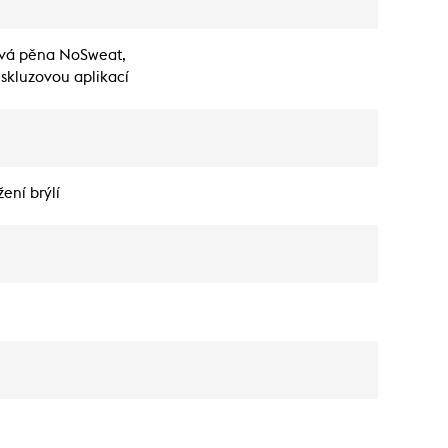
jová pěna NoSweat,
iskluzovou aplikací
ení brýlí