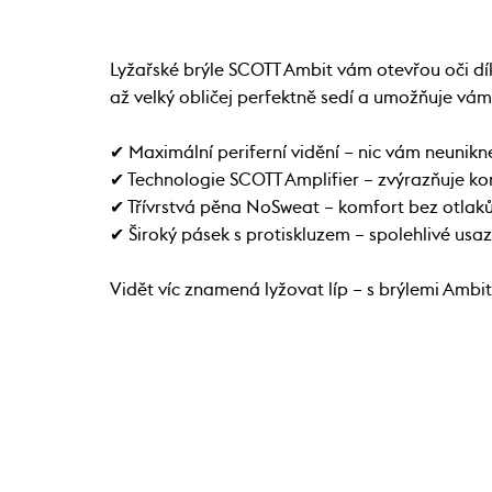
Lyžařské brýle SCOTT Ambit vám otevřou oči dík
až velký obličej perfektně sedí a umožňuje vám 
✔ Maximální periferní vidění – nic vám neunikn
✔ Technologie SCOTT Amplifier – zvýrazňuje kon
✔ Třívrstvá pěna NoSweat – komfort bez otlak
✔ Široký pásek s protiskluzem – spolehlivé usaz
Vidět víc znamená lyžovat líp – s brýlemi Ambit