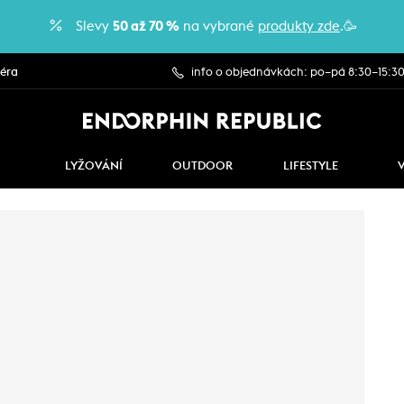
Slevy
50 až 70 %
na vybrané
produkty zde
.🥳
iéra
info o objednávkách: po–pá 8:30–15:3
LYŽOVÁNÍ
OUTDOOR
LIFESTYLE