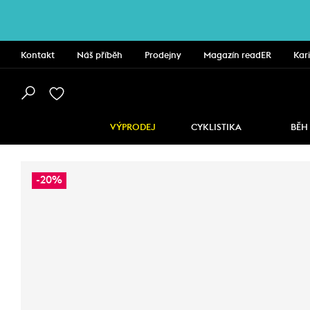
Kontakt
Náš příběh
Prodejny
Magazín readER
Kar
VÝPRODEJ
CYKLISTIKA
BĚH
-20%