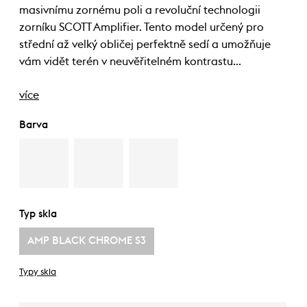
masivnímu zornému poli a revoluční technologii
zorníku SCOTT Amplifier. Tento model určený pro
střední až velký obličej perfektně sedí a umožňuje
vám vidět terén v neuvěřitelném kontrastu…
více
Barva
Typ skla
AMP BLACK CHROME S3
Typy skla