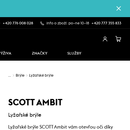
0
+420 776 008 028
info o zboží: po–ne 10–18
+420 777 355 833
VÝŽIVA
ZNAČKY
SLUŽBY
…
Brýle
Lyžařské brýle
SCOTT AMBIT
Lyžařské brýle
Lyžařské brýle SCOTT Ambit vám otevřou oči díky