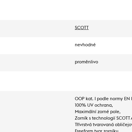
SCOTT
nevhodné
proměnlivo
OOP kat. I podle normy EN I
100% UV ochrana,
Maximální zorné pole,
Zorník s technologií SCOTT A
Třívrstvá tvarovaná obliče
Freeform tvar zorníku