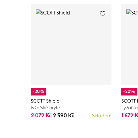
-20%
-20%
SCOTT Shield
SCOTT F
lyžařské brýle
Lyžařsk
2 072 Kč
2 590 Kč
1 672 
Skladem