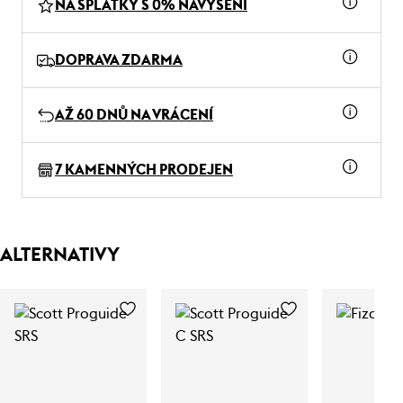
NA SPLÁTKY S 0% NAVÝŠENÍ
DOPRAVA ZDARMA
AŽ 60 DNŮ NA VRÁCENÍ
7 KAMENNÝCH PRODEJEN
ALTERNATIVY