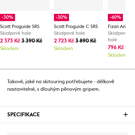
-30%
-30%
-60%
Scott Proguide SRS
Scott Proguide C SRS
Fizan Aria Al
Skialpové hole
Skialpové hole
Skialpové te
hole
2 373 Kč
3 390 Kč
2 723 Kč
3 890 Kč
796 Kč
1 99
Skladem
Skladem
Skladem
Takové, jaké na skitouring potřebujete - délkově
nastavitelné, s dlouhým pěnovým gripem.
SPECIFIKACE