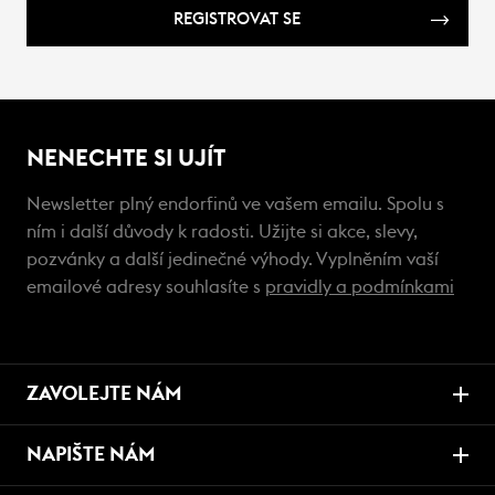
REGISTROVAT SE
NENECHTE SI UJÍT
Newsletter plný endorfinů ve vašem emailu. Spolu s
ním i další důvody k radosti. Užijte si akce, slevy,
pozvánky a další jedinečné výhody. Vyplněním vaší
emailové adresy souhlasíte s
pravidly a podmínkami
ZAVOLEJTE NÁM
NAPIŠTE NÁM