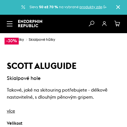
Slevy
50 až 70 %
na vybrané
produkty zde
.🥳
…
Hůlky
Skialpové hůlky
-30%
SCOTT ALUGUIDE
Skialpové hole
Takové, jaké na skitouring potřebujete - délkově
nastavitelné, s dlouhým pěnovým gripem.
více
Velikost