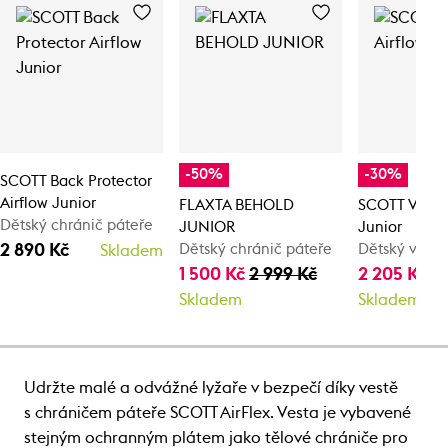
-50%
-30%
SCOTT Back Protector
Airflow Junior
FLAXTA BEHOLD
SCOTT Vest A
Dětský chránič páteře
JUNIOR
Junior
2 890 Kč
Dětský chránič páteře
Dětský vesto
Skladem
1 500 Kč
2 999 Kč
2 205 Kč
3 
Skladem
Skladem
Udržte malé a odvážné lyžaře v bezpečí díky vestě
s chráničem páteře SCOTT AirFlex. Vesta je vybavené
stejným ochranným plátem jako tělové chrániče pro