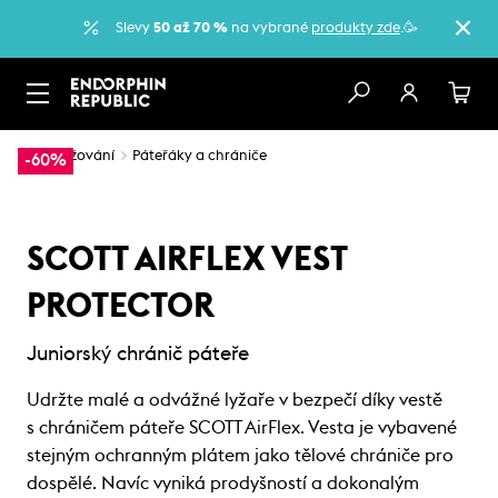
Slevy
50 až 70 %
na vybrané
produkty zde
.🥳
…
Lyžování
Páteřáky a chrániče
-60%
SCOTT AIRFLEX VEST
PROTECTOR
Juniorský chránič páteře
Udržte malé a odvážné lyžaře v bezpečí díky vestě
s chráničem páteře SCOTT AirFlex. Vesta je vybavené
stejným ochranným plátem jako tělové chrániče pro
dospělé. Navíc vyniká prodyšností a dokonalým