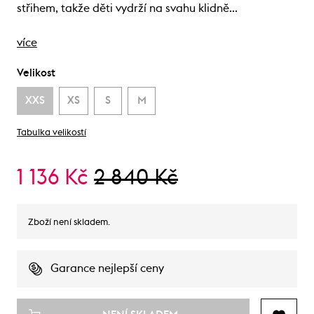
střihem, takže děti vydrží na svahu klidně…
více
Velikost
XXS
XS
S
M
Tabulka velikostí
1 136 Kč
2 840 Kč
Zboží není skladem.
Garance nejlepší ceny