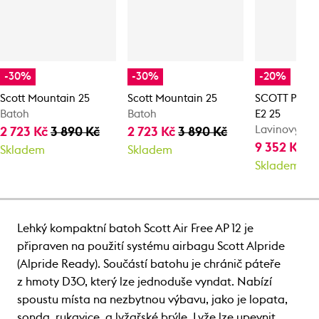
-30%
-30%
-20%
Scott Mountain 25
Scott Mountain 25
SCOTT Patrol
Batoh
Batoh
E2 25
Lavinový ba
2 723 Kč
3 890 Kč
2 723 Kč
3 890 Kč
9 352 Kč
11
Skladem
Skladem
Skladem
Lehký kompaktní batoh Scott Air Free AP 12 je
připraven na použití systému airbagu Scott Alpride
(Alpride Ready). Součástí batohu je chránič páteře
z hmoty D3O, který lze jednoduše vyndat. Nabízí
spoustu místa na nezbytnou výbavu, jako je lopata,
sonda, rukavice, a lyžařské brýle. Lyže lze upevnit