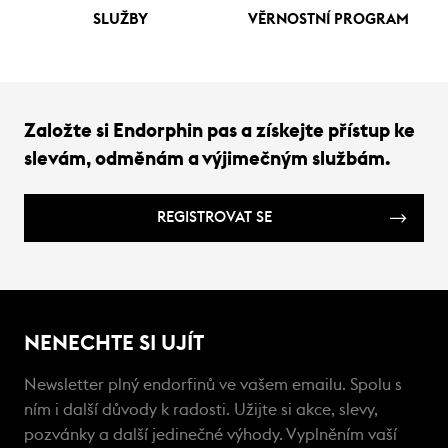
SLUŽBY
VĚRNOSTNÍ PROGRAM
Založte si Endorphin pas a získejte přístup ke
slevám, odměnám a výjimečným službám.
REGISTROVAT SE
NENECHTE SI UJÍT
Newsletter plný endorfinů ve vašem emailu. Spolu s
ním i další důvody k radosti. Užijte si akce, slevy,
pozvánky a další jedinečné výhody. Vyplněním vaší