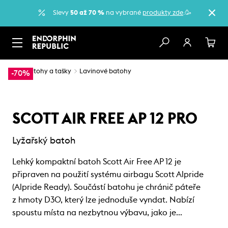
Slevy
50 až 70 %
na vybrané
produkty zde
.🥳
…
Batohy a tašky
Lavinové batohy
-70%
SCOTT AIR FREE AP 12 PRO
Lyžařský batoh
Lehký kompaktní batoh Scott Air Free AP 12 je
připraven na použití systému airbagu Scott Alpride
(Alpride Ready). Součástí batohu je chránič páteře
z hmoty D3O, který lze jednoduše vyndat. Nabízí
spoustu místa na nezbytnou výbavu, jako je…