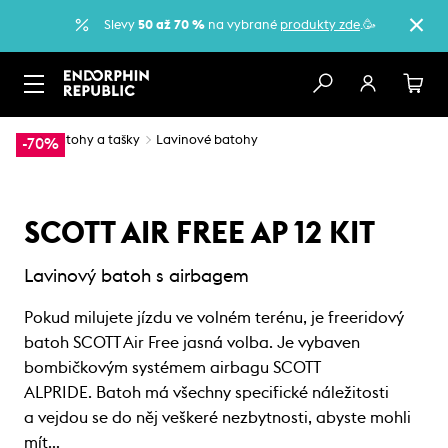
Slevy
50 až 70 %
na vybrané
produkty zde
.🥳
…
Batohy a tašky
Lavinové batohy
-70%
SCOTT AIR FREE AP 12 KIT
Lavinový batoh s airbagem
Pokud milujete jízdu ve volném terénu, je freeridový
batoh SCOTT Air Free jasná volba. Je vybaven
bombičkovým systémem airbagu SCOTT
ALPRIDE. Batoh má všechny specifické náležitosti
a vejdou se do něj veškeré nezbytnosti, abyste mohli
mít…