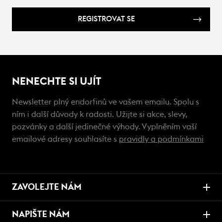
REGISTROVAT SE
NENECHTE SI UJÍT
Newsletter plný endorfinů ve vašem emailu. Spolu s
ním i další důvody k radosti. Užijte si akce, slevy,
pozvánky a další jedinečné výhody. Vyplněním vaší
emailové adresy souhlasíte s
pravidly a podmínkami
ZAVOLEJTE NÁM
NAPIŠTE NÁM