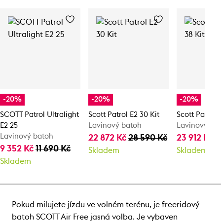
-20%
-20%
-20%
SCOTT Patrol Ultralight
Scott Patrol E2 30 Kit
Scott Patrol 
E2 25
Lavinový batoh
Lavinový ba
Lavinový batoh
22 872 Kč
28 590 Kč
23 912 Kč
2
9 352 Kč
11 690 Kč
Skladem
Skladem
Skladem
Pokud milujete jízdu ve volném terénu, je freeridový
batoh SCOTT Air Free jasná volba. Je vybaven