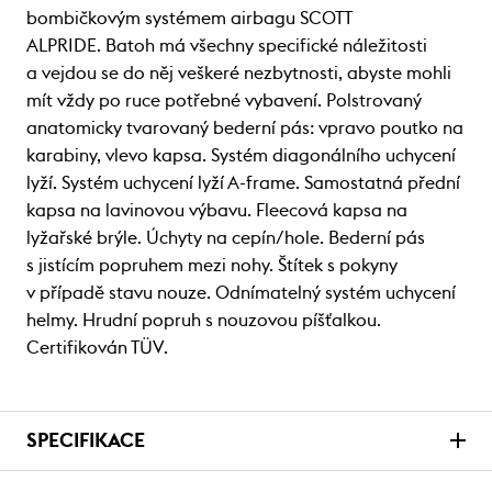
bombičkovým systémem airbagu SCOTT
ALPRIDE. Batoh má všechny specifické náležitosti
a vejdou se do něj veškeré nezbytnosti, abyste mohli
mít vždy po ruce potřebné vybavení. Polstrovaný
anatomicky tvarovaný bederní pás: vpravo poutko na
karabiny, vlevo kapsa. Systém diagonálního uchycení
lyží. Systém uchycení lyží A-frame. Samostatná přední
kapsa na lavinovou výbavu. Fleecová kapsa na
lyžařské brýle. Úchyty na cepín/hole. Bederní pás
s jistícím popruhem mezi nohy. Štítek s pokyny
v případě stavu nouze. Odnímatelný systém uchycení
helmy. Hrudní popruh s nouzovou píšťalkou.
Certifikován TÜV.
SPECIFIKACE