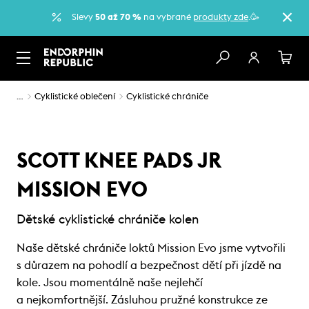
Slevy
50 až 70 %
na vybrané
produkty zde
.🥳
…
Cyklistické oblečení
Cyklistické chrániče
SCOTT KNEE PADS JR
MISSION EVO
Dětské cyklistické chrániče kolen
Naše dětské chrániče loktů Mission Evo jsme vytvořili
s důrazem na pohodlí a bezpečnost dětí při jízdě na
kole. Jsou momentálně naše nejlehčí
a nejkomfortnější. Zásluhou pružné konstrukce ze