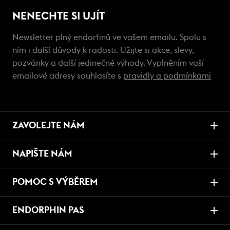
NENECHTE SI UJÍT
Newsletter plný endorfinů ve vašem emailu. Spolu s
ním i další důvody k radosti. Užijte si akce, slevy,
pozvánky a další jedinečné výhody. Vyplněním vaší
emailové adresy souhlasíte s
pravidly a podmínkami
ZAVOLEJTE NÁM
NAPIŠTE NÁM
POMOC S VÝBĚREM
ENDORPHIN PAS