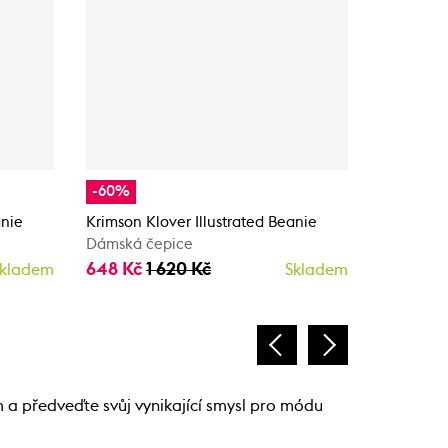
-60%
-40%
anie
Krimson Klover Illustrated Beanie
Krimson 
Dámská čepice
Dámská č
648 Kč
1 620 Kč
375 Kč
6
kladem
Skladem
m a předveďte svůj vynikající smysl pro módu