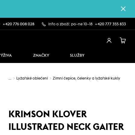
0
+420 776 008 028
info o zboží: po–ne 10–18
+420 777 355 833
VÝŽIVA
ZNAČKY
SLUŽBY
…
Lyžařské oblečení
Zimní čepice, čelenky a lyžařské kukly
KRIMSON KLOVER
ILLUSTRATED NECK GAITER