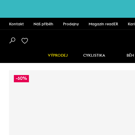
Kontakt
Náš příběh
Prodejny
Magazín readER
Kar
VÝPRODEJ
CYKLISTIKA
BĚH
-60%