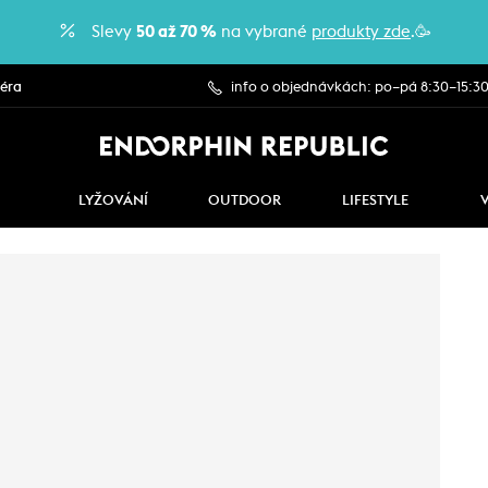
Slevy
50 až 70 %
na vybrané
produkty zde
.🥳
iéra
info o objednávkách: po–pá 8:30–15:3
LYŽOVÁNÍ
OUTDOOR
LIFESTYLE