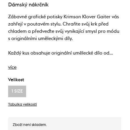
Dámský nákrčník
Zábavné grafické potisky Krimson Klover Gaiter vás
zahřejí v poutavém stylu. Chraňte svůj krk před
chladem a předveďte svůj vynikající smysl pro módu
s originálními uměleckými díly.
Každý kus obsahuje originální umělecké dílo od…
více
Velikost
1 SIZE
Tabulka velikostí
Zboží není skladem.