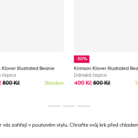
-50%
 Klover Illustrated Beanie
Krimson Klover Illustrated Be
 čepice
Dámská čepice
č
800 Kč
400 Kč
800 Kč
Skladem
S
 vás zahřejí v poutavém stylu. Chraňte svůj krk před chlade