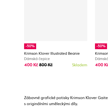
-50%
-50%
Krimson Klover Illustrated Beanie
Krimson
Dámská čepice
Dámská
400 Kč
800 Kč
400 K
Skladem
Zábavné grafické potisky Krimson Klover Gaiter
s originálními uměleckými díly.