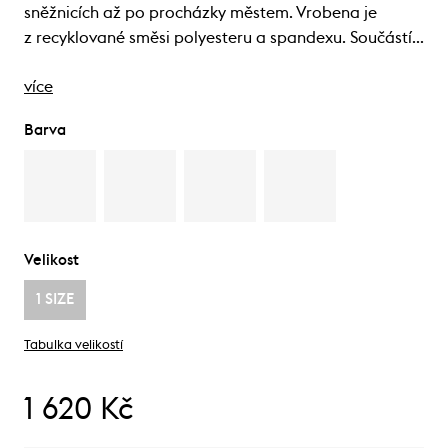
sněžnicích až po procházky městem. Vrobena je
z recyklované směsi polyesteru a spandexu. Součástí…
více
Barva
Velikost
1 SIZE
Tabulka velikostí
1 620 Kč