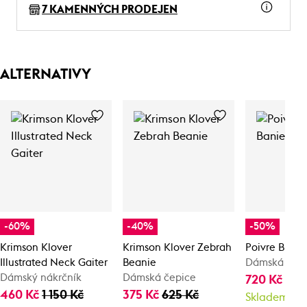
7 KAMENNÝCH PRODEJEN
ALTERNATIVY
-60%
-40%
-50%
Krimson Klover
Krimson Klover Zebrah
Poivre Blanc
Illustrated Neck Gaiter
Beanie
Dámská zimn
Dámský nákrčník
Dámská čepice
720 Kč
1 4
460 Kč
1 150 Kč
375 Kč
625 Kč
Skladem