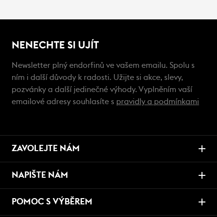
NENECHTE SI UJÍT
Newsletter plný endorfinů ve vašem emailu. Spolu s
ním i další důvody k radosti. Užijte si akce, slevy,
pozvánky a další jedinečné výhody. Vyplněním vaší
emailové adresy souhlasíte s
pravidly a podmínkami
ZAVOLEJTE NÁM
NAPIŠTE NÁM
POMOC S VÝBĚREM