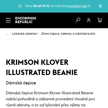
Slevy
50 až 70 %
na vybrané
produkty zde
.🥳
…
Lyžařské oblečení
Zimní čepice, čelenky a lyžařské kukly
KRIMSON KLOVER
ILLUSTRATED BEANIE
Dámská čepice
Dámská čepice Krimson Klover Illustrated Beanie
nabízí pohodlné a zábavné provedení vhodné pro
různé aktivity, a to od lyžování přes výlety na