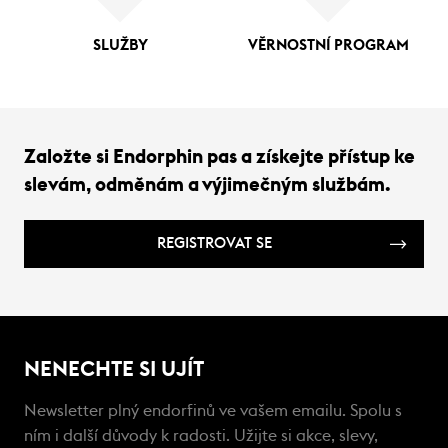
SLUŽBY
VĚRNOSTNÍ PROGRAM
Založte si Endorphin pas a získejte přístup ke
slevám, odměnám a výjimečným službám.
REGISTROVAT SE
NENECHTE SI UJÍT
Newsletter plný endorfinů ve vašem emailu. Spolu s
ním i další důvody k radosti. Užijte si akce, slevy,