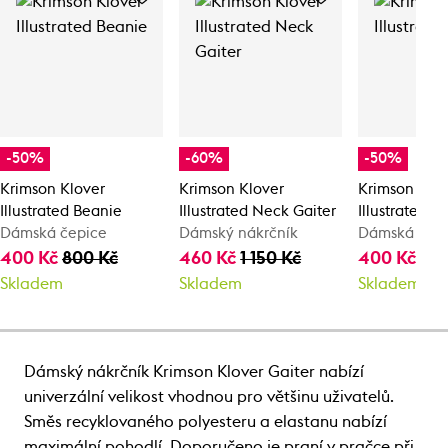
-50%
-60%
-50%
Krimson Klover
Krimson Klover
Krimson Klo
Illustrated Beanie
Illustrated Neck Gaiter
Illustrated B
Dámská čepice
Dámský nákrčník
Dámská čep
400 Kč
800 Kč
460 Kč
1 150 Kč
400 Kč
80
Skladem
Skladem
Skladem
Dámský nákrčník Krimson Klover Gaiter nabízí
univerzální velikost vhodnou pro většinu uživatelů.
Směs recyklovaného polyesteru a elastanu nabízí
maximální pohodlí. Doporučeno je praní v pračce při