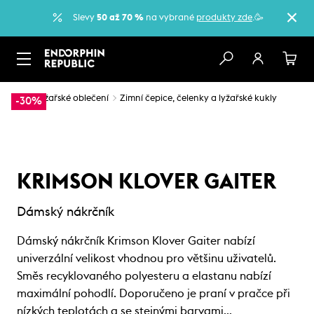
Slevy
50 až 70 %
na vybrané
produkty zde
.🥳
…
Lyžařské oblečení
Zimní čepice, čelenky a lyžařské kukly
-30%
KRIMSON KLOVER GAITER
Dámský nákrčník
Dámský nákrčník Krimson Klover Gaiter nabízí
univerzální velikost vhodnou pro většinu uživatelů.
Směs recyklovaného polyesteru a elastanu nabízí
maximální pohodlí. Doporučeno je praní v pračce při
nízkých teplotách a se stejnými barvami…