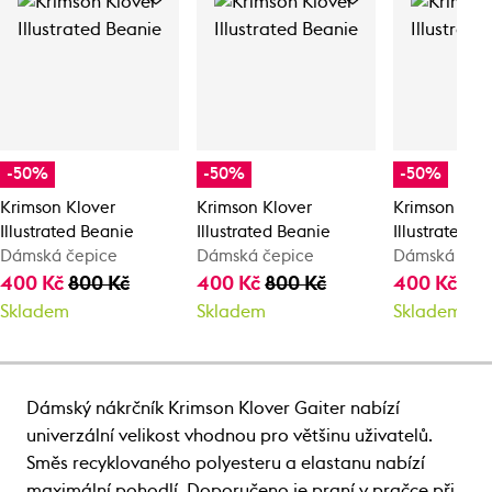
-50%
-50%
-50%
Krimson Klover
Krimson Klover
Krimson Klo
Illustrated Beanie
Illustrated Beanie
Illustrated B
Dámská čepice
Dámská čepice
Dámská čep
400 Kč
800 Kč
400 Kč
800 Kč
400 Kč
80
Skladem
Skladem
Skladem
Dámský nákrčník Krimson Klover Gaiter nabízí
univerzální velikost vhodnou pro většinu uživatelů.
Směs recyklovaného polyesteru a elastanu nabízí
maximální pohodlí. Doporučeno je praní v pračce při