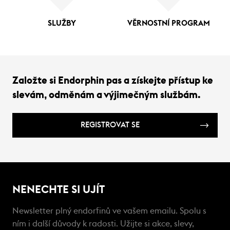
SLUŽBY
VĚRNOSTNÍ PROGRAM
Založte si Endorphin pas a získejte přístup ke
slevám, odměnám a výjimečným službám.
REGISTROVAT SE
NENECHTE SI UJÍT
Newsletter plný endorfinů ve vašem emailu. Spolu s
ním i další důvody k radosti. Užijte si akce, slevy,