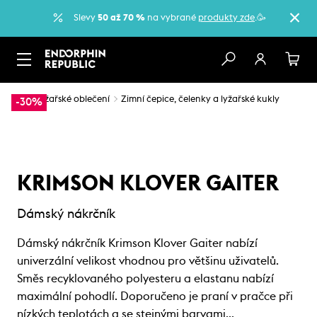
Slevy
50 až 70 %
na vybrané
produkty zde
.🥳
…
Lyžařské oblečení
Zimní čepice, čelenky a lyžařské kukly
-30%
KRIMSON KLOVER GAITER
Dámský nákrčník
Dámský nákrčník Krimson Klover Gaiter nabízí
univerzální velikost vhodnou pro většinu uživatelů.
Směs recyklovaného polyesteru a elastanu nabízí
maximální pohodlí. Doporučeno je praní v pračce při
nízkých teplotách a se stejnými barvami…