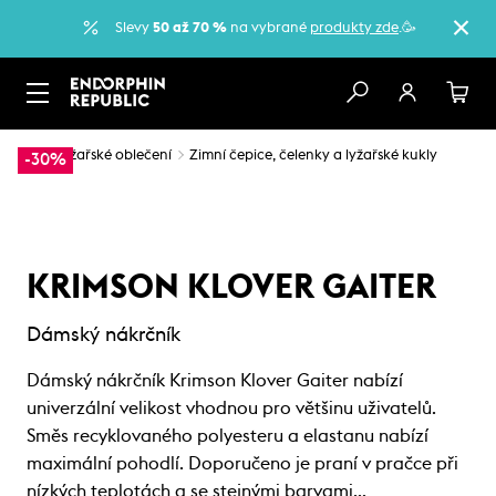
Slevy
50 až 70 %
na vybrané
produkty zde
.🥳
…
Lyžařské oblečení
Zimní čepice, čelenky a lyžařské kukly
-30%
KRIMSON KLOVER GAITER
Dámský nákrčník
Dámský nákrčník Krimson Klover Gaiter nabízí
univerzální velikost vhodnou pro většinu uživatelů.
Směs recyklovaného polyesteru a elastanu nabízí
maximální pohodlí. Doporučeno je praní v pračce při
nízkých teplotách a se stejnými barvami…