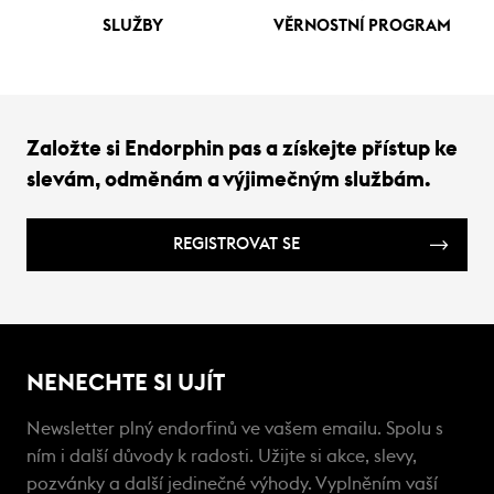
SLUŽBY
VĚRNOSTNÍ PROGRAM
Založte si Endorphin pas a získejte přístup ke
slevám, odměnám a výjimečným službám.
REGISTROVAT SE
NENECHTE SI UJÍT
Newsletter plný endorfinů ve vašem emailu. Spolu s
ním i další důvody k radosti. Užijte si akce, slevy,
pozvánky a další jedinečné výhody. Vyplněním vaší