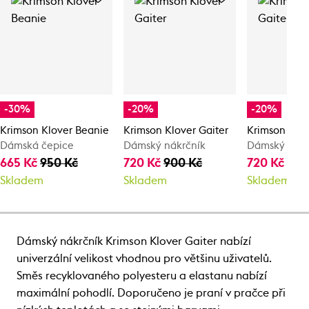
-30%
-20%
-20%
Krimson Klover Beanie
Krimson Klover Gaiter
Krimson Klov
Dámská čepice
Dámský nákrčník
Dámský nákr
665 Kč
950 Kč
720 Kč
900 Kč
720 Kč
900
Skladem
Skladem
Skladem
Dámský nákrčník Krimson Klover Gaiter nabízí
univerzální velikost vhodnou pro většinu uživatelů.
Směs recyklovaného polyesteru a elastanu nabízí
maximální pohodlí. Doporučeno je praní v pračce při