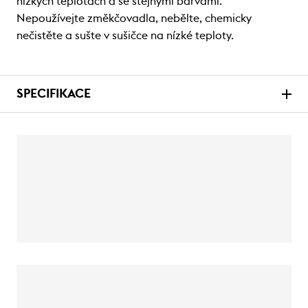
nízkých teplotách a se stejnými barvami.
Nepoužívejte změkčovadla, nebělte, chemicky
nečistěte a sušte v sušičce na nízké teploty.
SPECIFIKACE