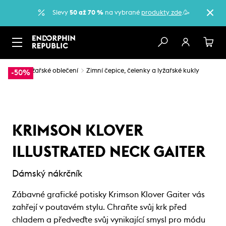
Slevy
50 až 70 %
na vybrané
produkty zde
.🥳
…
Lyžařské oblečení
Zimní čepice, čelenky a lyžařské kukly
-50%
KRIMSON KLOVER
ILLUSTRATED NECK GAITER
Dámský nákrčník
Zábavné grafické potisky Krimson Klover Gaiter vás
zahřejí v poutavém stylu. Chraňte svůj krk před
chladem a předveďte svůj vynikající smysl pro módu