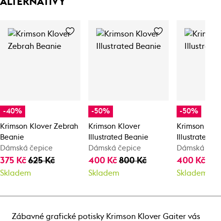
ALTERNATIVY
-40%
-50%
-50%
Krimson Klover Zebrah
Krimson Klover
Krimson Klo
Beanie
Illustrated Beanie
Illustrated B
Dámská čepice
Dámská čepice
Dámská čep
375 Kč
625 Kč
400 Kč
800 Kč
400 Kč
80
Skladem
Skladem
Skladem
Zábavné grafické potisky Krimson Klover Gaiter vás