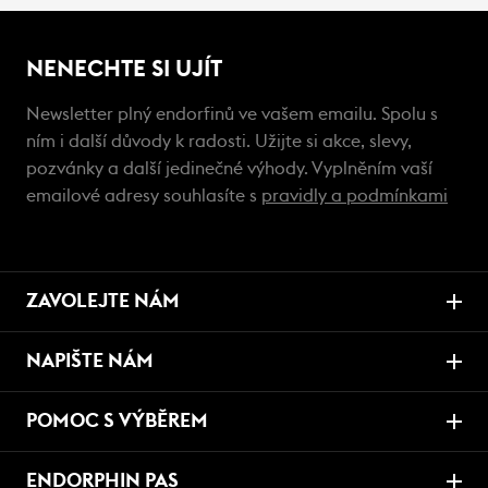
NENECHTE SI UJÍT
Newsletter plný endorfinů ve vašem emailu. Spolu s
ním i další důvody k radosti. Užijte si akce, slevy,
pozvánky a další jedinečné výhody. Vyplněním vaší
emailové adresy souhlasíte s
pravidly a podmínkami
ZAVOLEJTE NÁM
NAPIŠTE NÁM
POMOC S VÝBĚREM
ENDORPHIN PAS