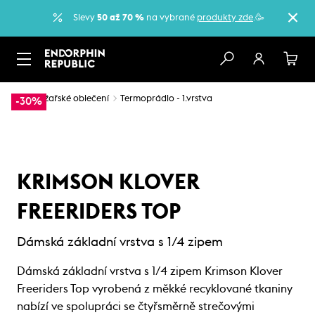
Slevy
50 až 70 %
na vybrané
produkty zde
.🥳
…
Lyžařské oblečení
Termoprádlo - 1.vrstva
-30%
KRIMSON KLOVER
FREERIDERS TOP
Dámská základní vrstva s 1/4 zipem
Dámská základní vrstva s 1/4 zipem Krimson Klover
Freeriders Top vyrobená z měkké recyklované tkaniny
nabízí ve spolupráci se čtyřsměrně strečovými