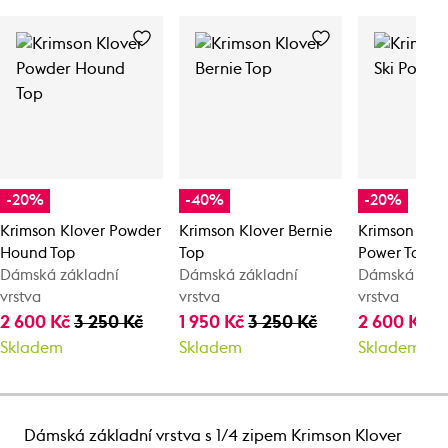
-20%
-40%
-20%
Krimson Klover Powder
Krimson Klover Bernie
Krimson Klov
Hound Top
Top
Power Top
Dámská základní
Dámská základní
Dámská zákl
vrstva
vrstva
vrstva
2 600 Kč
3 250 Kč
1 950 Kč
3 250 Kč
2 600 Kč
3
Skladem
Skladem
Skladem
Dámská základní vrstva s 1/4 zipem Krimson Klover