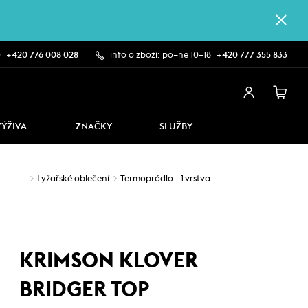
0
+420 776 008 028
info o zboží: po–ne 10–18
+420 777 355 833
VÝŽIVA
ZNAČKY
SLUŽBY
…
Lyžařské oblečení
Termoprádlo - 1.vrstva
KRIMSON KLOVER
BRIDGER TOP