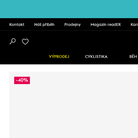
Kontakt
Náš příběh
Prodejny
Magazín readER
Kar
VÝPRODEJ
CYKLISTIKA
BĚH
-40%