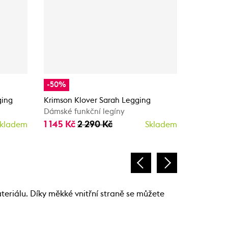
-50%
-50%
ging
Krimson Klover Sarah Legging
Krimson K
Dámské funkční legíny
Dámské s
1 145 Kč
2 290 Kč
1 145 Kč
kladem
Skladem
eriálu. Díky měkké vnitřní straně se můžete