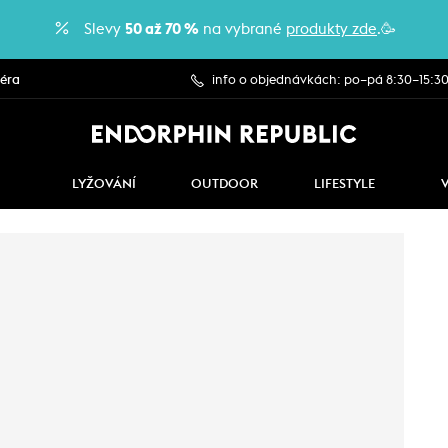
Slevy
50 až 70 %
na vybrané
produkty zde
.🥳
iéra
info o objednávkách: po–pá 8:30–15:3
LYŽOVÁNÍ
OUTDOOR
LIFESTYLE