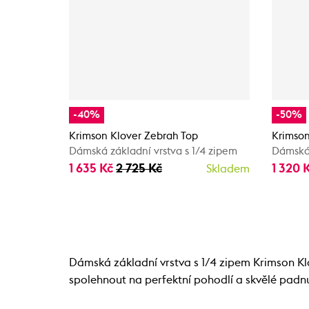
-40%
-50%
Krimson Klover Zebrah Top
Krimson
Dámská základní vrstva s 1/4 zipem
Dámská 
1 635 Kč
2 725 Kč
1 320 
Skladem
Dámská základní vrstva s 1/4 zipem Krimson Kl
spolehnout na perfektní pohodlí a skvělé padnut