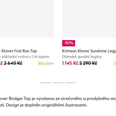
-50%
 Klover First Run Top
Krimson Klover Sunshine Leg
základní vrstva s 1/4 zipem
Dámské spodní legíny
Kč
2 640 Kč
1 145 Kč
2 290 Kč
Skladem
S
over Bridger Top je vyrobena ze strečového a prodyšného mat
í. Design je doplněn originálními ilustracemi.