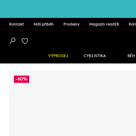
Kontakt
Náš příběh
Prodejny
Magazín readER
Kar
VÝPRODEJ
CYKLISTIKA
BĚH
-60%