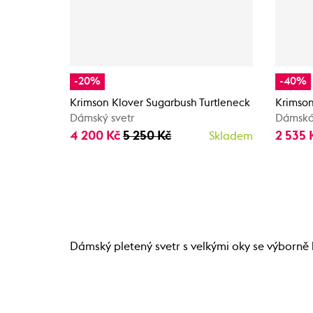
-20%
-40%
Krimson Klover Sugarbush Turtleneck
Krimson
Dámský svetr
Dámská
4 200 Kč
5 250 Kč
2 535 
Skladem
Dámský pletený svetr s velkými oky se výborně ho