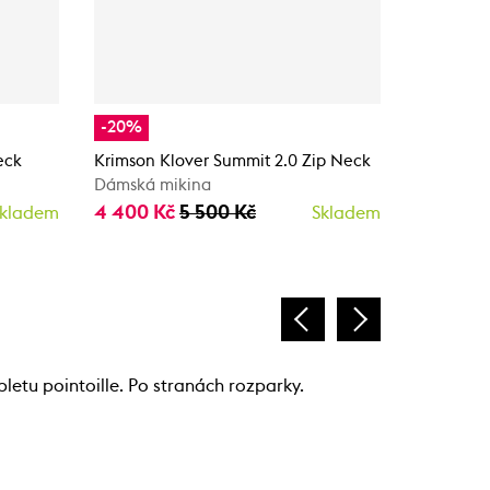
-20%
-20%
eck
Krimson Klover Summit 2.0 Zip Neck
Krimson 
Dámská mikina
Dámská m
4 400 Kč
5 500 Kč
4 400 
kladem
Skladem
pletu pointoille. Po stranách rozparky.