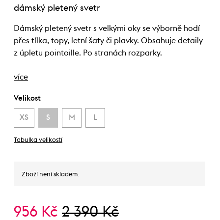
dámský pletený svetr
Dámský pletený svetr s velkými oky se výborně hodí
přes tílka, topy, letní šaty či plavky. Obsahuje detaily
z úpletu pointoille. Po stranách rozparky.
více
Velikost
XS
S
M
L
Tabulka velikostí
Zboží není skladem.
956 Kč
2 390 Kč