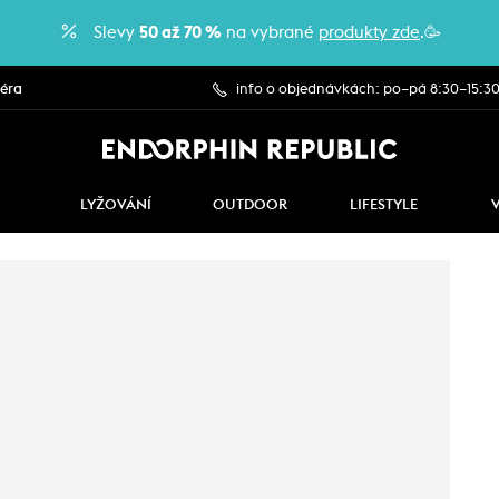
Slevy
50 až 70 %
na vybrané
produkty zde
.🥳
iéra
info o objednávkách: po–pá 8:30–15:3
LYŽOVÁNÍ
OUTDOOR
LIFESTYLE