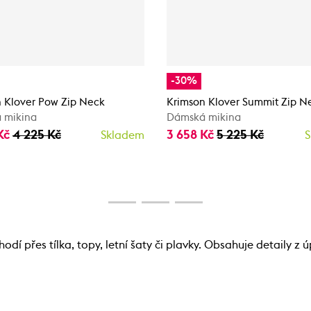
-30%
 Klover Pow Zip Neck
Krimson Klover Summit Zip N
 mikina
Dámská mikina
Kč
4 225 Kč
3 658 Kč
5 225 Kč
Skladem
S
dí přes tílka, topy, letní šaty či plavky. Obsahuje detaily z ú