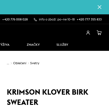
0
+420 776 008 028
info o zboží: po–ne 10–18
+420 777 355 833
VÝŽIVA
ZNAČKY
SLUŽBY
…
Oblečení
Svetry
KRIMSON KLOVER BIRK
SWEATER