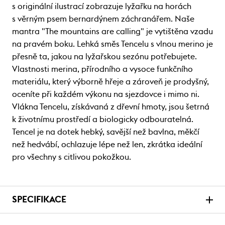
s originální ilustrací zobrazuje lyžařku na horách
s věrným psem bernardýnem záchranářem. Naše
mantra "The mountains are calling" je vytištěna vzadu
na pravém boku. Lehká směs Tencelu s vlnou merino je
přesně ta, jakou na lyžařskou sezónu potřebujete.
Vlastnosti merina, přírodního a vysoce funkčního
materiálu, který výborně hřeje a zároveň je prodyšný,
oceníte při každém výkonu na sjezdovce i mimo ni.
Vlákna Tencelu, získávaná z dřevní hmoty, jsou šetrná
k životnímu prostředí a biologicky odbouratelná.
Tencel je na dotek hebký, savější než bavlna, měkčí
než hedvábí, ochlazuje lépe než len, zkrátka ideální
pro všechny s citlivou pokožkou.
SPECIFIKACE