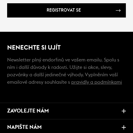
REGISTROVAT SE
NENECHTE SI UJÍT
Newsletter plný endorfinů ve vašem emailu. Spolu s
ním i další důvody k radosti. Užijte si akce, slevy,
pozvánky a další jedinečné výhody. Vyplněním vaší
emailové adresy souhlasíte s
pravidly a podmínkami
ZAVOLEJTE NÁM
NAPIŠTE NÁM