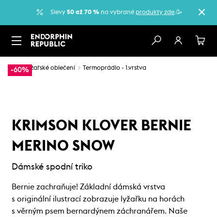
Slevy
50 až 70 %
na vybrané
produkty zde
.🥳
…
Lyžařské oblečení
Termoprádlo - 1.vrstva
-60%
KRIMSON KLOVER BERNIE
MERINO SNOW
Dámské spodní triko
Bernie zachraňuje! Základní dámská vrstva
s originální ilustrací zobrazuje lyžařku na horách
s věrným psem bernardýnem záchranářem. Naše