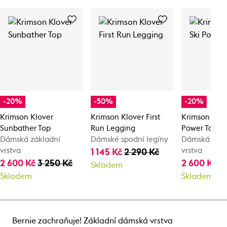
-20%
-50%
-20%
Krimson Klover
Krimson Klover First
Krimson Klov
Sunbather Top
Run Legging
Power Top
Dámská základní
Dámské spodní legíny
Dámská zákl
vrstva
vrstva
1 145 Kč
2 290 Kč
2 600 Kč
3 250 Kč
2 600 Kč
3
Skladem
Skladem
Skladem
Bernie zachraňuje! Základní dámská vrstva