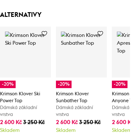
ALTERNATIVY
-20%
-20%
-20%
Krimson Klover Ski
Krimson Klover
Krimson Klov
Power Top
Sunbather Top
Anyone Top
Dámská základní
Dámská základní
Dámská zákl
vrstva
vrstva
vrstva
2 600 Kč
3 250 Kč
2 600 Kč
3 250 Kč
2 600 Kč
3
Skladem
Skladem
Skladem