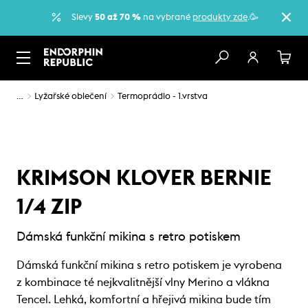
Slevy
50 až 70 %
na vybrané
produkty zde
.🥳
…
Lyžařské oblečení
Termoprádlo - 1.vrstva
KRIMSON KLOVER BERNIE
1/4 ZIP
Dámská funkční mikina s retro potiskem
Dámská funkční mikina s retro potiskem je vyrobena
z kombinace té nejkvalitnější vlny Merino a vlákna
Tencel. Lehká, komfortní a hřejivá mikina bude tím