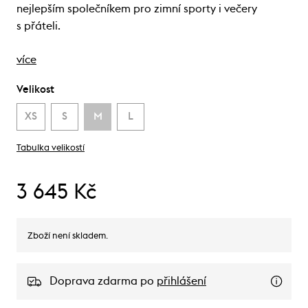
nejlepším společníkem pro zimní sporty i večery
s přáteli.
více
Velikost
XS
S
M
L
Tabulka velikostí
3 645 Kč
Zboží není skladem.
Doprava zdarma po
přihlášení