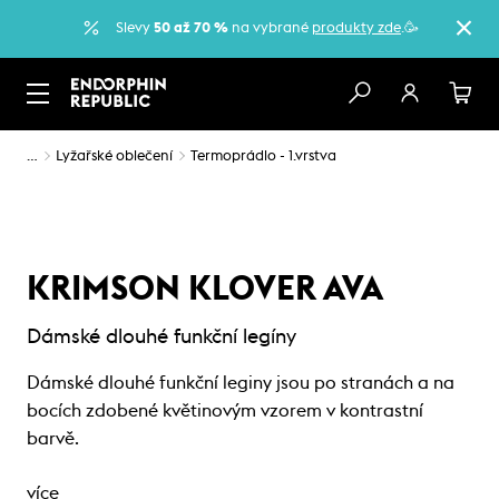
Slevy
50 až 70 %
na vybrané
produkty zde
.🥳
…
Lyžařské oblečení
Termoprádlo - 1.vrstva
KRIMSON KLOVER AVA
Dámské dlouhé funkční legíny
Dámské dlouhé funkční leginy jsou po stranách a na
bocích zdobené květinovým vzorem v kontrastní
barvě.
více