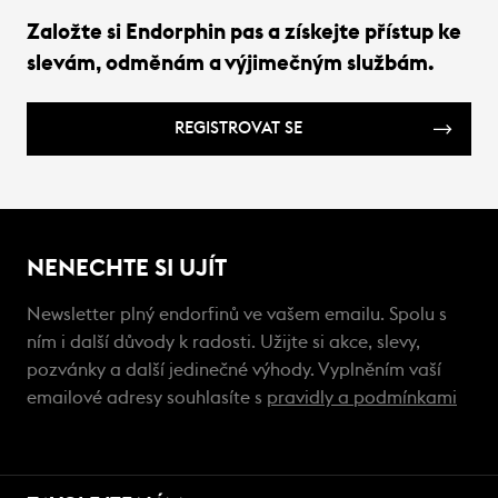
Založte si Endorphin pas a získejte přístup ke
slevám, odměnám a výjimečným službám.
REGISTROVAT SE
NENECHTE SI UJÍT
Newsletter plný endorfinů ve vašem emailu. Spolu s
ním i další důvody k radosti. Užijte si akce, slevy,
pozvánky a další jedinečné výhody. Vyplněním vaší
emailové adresy souhlasíte s
pravidly a podmínkami