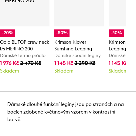
-20%
-50%
-50%
Odlo BL TOP crew neck
Krimson Klover
Krimson Klov
l/s MERINO 200
Sunshine Legging
Legging
Dámské termo prádlo
Dámské spodní legíny
Dámské funk
1 976 Kč
2 470 Kč
1 145 Kč
2 290 Kč
1 145 Kč
2 
Skladem
Skladem
Skladem
Dámské dlouhé funkční leginy jsou po stranách a na
bocích zdobené květinovým vzorem v kontrastní
barvě.