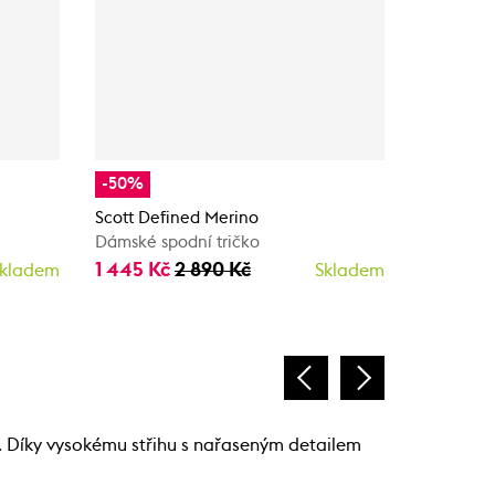
-50%
-25%
Scott Defined Merino
Odlo BL TO
Dámské spodní tričko
MERINO 
Dámské t
1 445 Kč
2 890 Kč
kladem
Skladem
2 295 K
 Díky vysokému střihu s nařaseným detailem