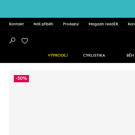
Kontakt
Náš příběh
Prodejny
Magazín readER
Kar
VÝPRODEJ
CYKLISTIKA
BĚH
-50%