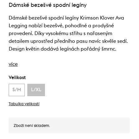
Dámské bezešvé spodní legíny
Dámské bezešvé spodní legíny Krimson Klover Ava
Legging nabízí bezešvé, pohodlné a prodyšné
provedení. Díky vysokému střihu s nařaseným
detailem uprostřed předního pasu navíc skvěle sedí.
Design květin dodává legínách pořádný šmrnc.
více
Velikost
S/M
L/XL
Tabulka velikostí
Zboží není skladem.