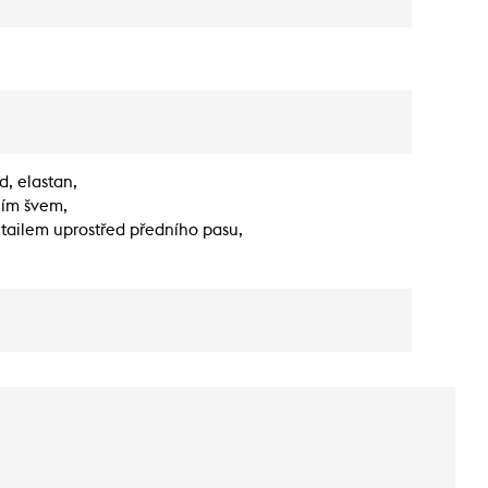
d, elastan,
ním švem,
etailem uprostřed předního pasu,