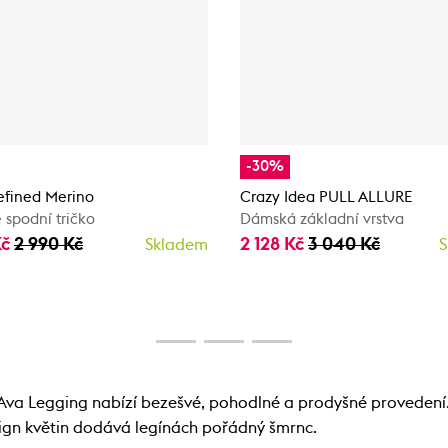
-30%
efined Merino
Crazy Idea PULL ALLURE
spodní tričko
Dámská základní vrstva
Kč
2 990 Kč
2 128 Kč
3 040 Kč
Skladem
S
Ava Legging nabízí bezešvé, pohodlné a prodyšné provedení.
sign květin dodává legínách pořádný šmrnc.