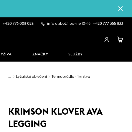
0
+420 776 008 028
info o zboží: po–ne 10–18
+420 777 355 833
VÝŽIVA
ZNAČKY
SLUŽBY
…
Lyžařské oblečení
Termoprádlo - 1.vrstva
KRIMSON KLOVER AVA
LEGGING