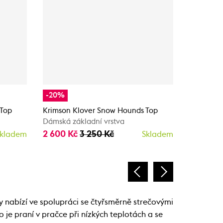
-20%
-20%
 Top
Krimson Klover Snow Hounds Top
Krimson 
Dámská základní vrstva
Dámská zá
2 600 Kč
3 250 Kč
2 600 K
kladem
Skladem
 nabízí ve spolupráci se čtyřsměrně strečovými
je praní v pračce při nízkých teplotách a se