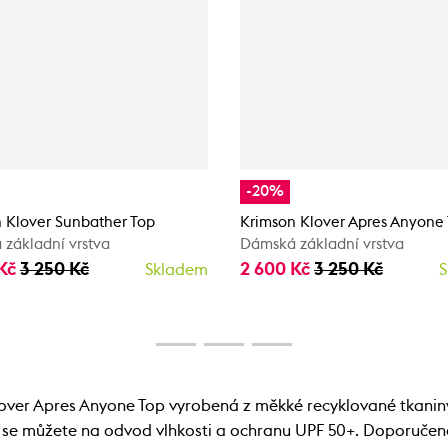
-20%
 Klover Sunbather Top
Krimson Klover Apres Anyone
základní vrstva
Dámská základní vrstva
 Kč
3 250 Kč
2 600 Kč
3 250 Kč
Skladem
S
over Apres Anyone Top vyrobená z měkké recyklované tkaniny
 se můžete na odvod vlhkosti a ochranu UPF 50+. Doporučeno 