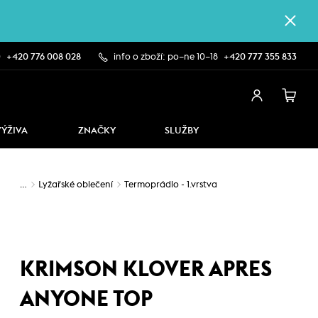
0
+420 776 008 028
info o zboží: po–ne 10–18
+420 777 355 833
VÝŽIVA
ZNAČKY
SLUŽBY
…
Lyžařské oblečení
Termoprádlo - 1.vrstva
KRIMSON KLOVER APRES
ANYONE TOP