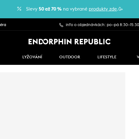
Slevy
50 až 70 %
na vybrané
produkty zde
.🥳
iéra
info o objednávkách: po–pá 8:30–15:3
LYŽOVÁNÍ
OUTDOOR
LIFESTYLE