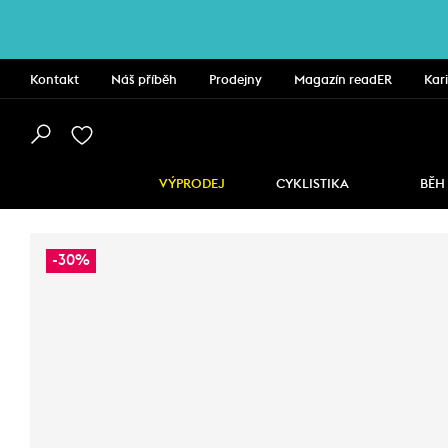
Kontakt
Náš příběh
Prodejny
Magazín readER
Kar
VÝPRODEJ
CYKLISTIKA
BĚH
-30%