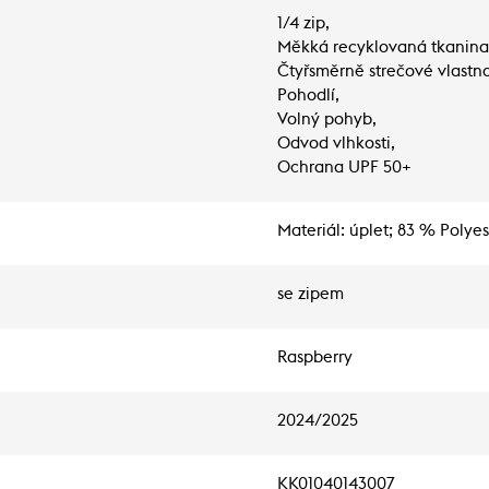
1/4 zip,
Měkká recyklovaná tkanina
Čtyřsměrně strečové vlastno
Pohodlí,
Volný pohyb,
Odvod vlhkosti,
Ochrana UPF 50+
Materiál: úplet; 83 % Polye
se zipem
Raspberry
2024/2025
KK01040143007