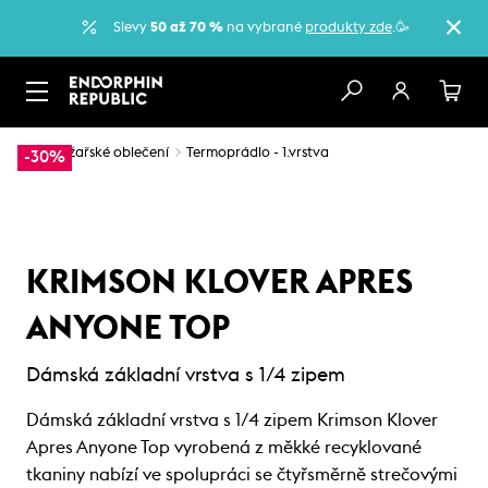
Slevy
50 až 70 %
na vybrané
produkty zde
.🥳
…
Lyžařské oblečení
Termoprádlo - 1.vrstva
-30%
KRIMSON KLOVER APRES
ANYONE TOP
Dámská základní vrstva s 1/4 zipem
Dámská základní vrstva s 1/4 zipem Krimson Klover
Apres Anyone Top vyrobená z měkké recyklované
tkaniny nabízí ve spolupráci se čtyřsměrně strečovými