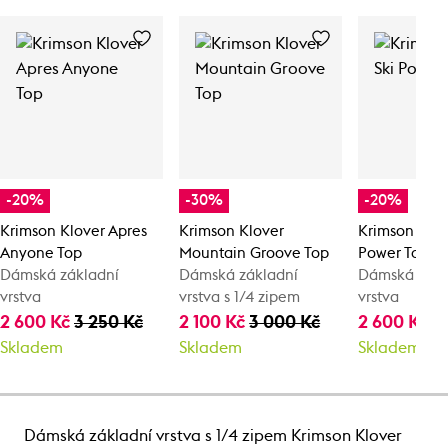
-20%
-30%
-20%
Krimson Klover Apres
Krimson Klover
Krimson Klov
Anyone Top
Mountain Groove Top
Power Top
Dámská základní
Dámská základní
Dámská zákl
vrstva
vrstva s 1/4 zipem
vrstva
2 600 Kč
3 250 Kč
2 100 Kč
3 000 Kč
2 600 Kč
3
Skladem
Skladem
Skladem
Dámská základní vrstva s 1/4 zipem Krimson Klover