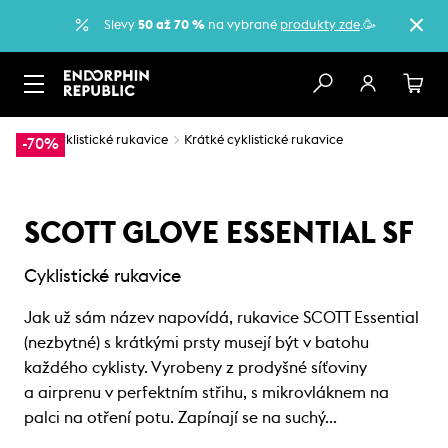
Slevy
50 až 70 %
na vybrané
produkty zde
.🥳
…
Cyklistické rukavice
Krátké cyklistické rukavice
-70%
SCOTT GLOVE ESSENTIAL SF
Cyklistické rukavice
Jak už sám název napovídá, rukavice SCOTT Essential
(nezbytné) s krátkými prsty musejí být v batohu
každého cyklisty. Vyrobeny z prodyšné síťoviny
a airprenu v perfektním střihu, s mikrovláknem na
palci na otření potu. Zapínají se na suchý…