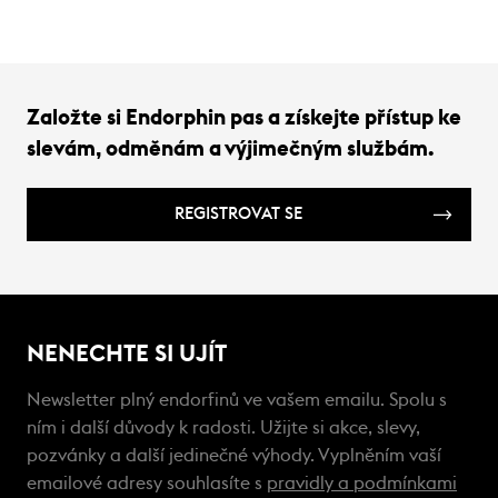
Založte si Endorphin pas a získejte přístup ke
slevám, odměnám a výjimečným službám.
REGISTROVAT SE
NENECHTE SI UJÍT
Newsletter plný endorfinů ve vašem emailu. Spolu s
ním i další důvody k radosti. Užijte si akce, slevy,
pozvánky a další jedinečné výhody. Vyplněním vaší
emailové adresy souhlasíte s
pravidly a podmínkami