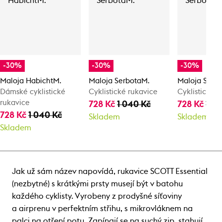
-30%
-30%
-30%
Maloja HabichtM.
Maloja SerbotaM.
Maloja Serb
Dámské cyklistické
Cyklistické rukavice
Cyklistické 
rukavice
728 Kč
1 040 Kč
728 Kč
1 0
728 Kč
1 040 Kč
Skladem
Skladem
Skladem
Jak už sám název napovídá, rukavice SCOTT Essential
(nezbytné) s krátkými prsty musejí být v batohu
každého cyklisty. Vyrobeny z prodyšné síťoviny
a airprenu v perfektním střihu, s mikrovláknem na
palci na otření potu. Zapínají se na suchý zip, stahují