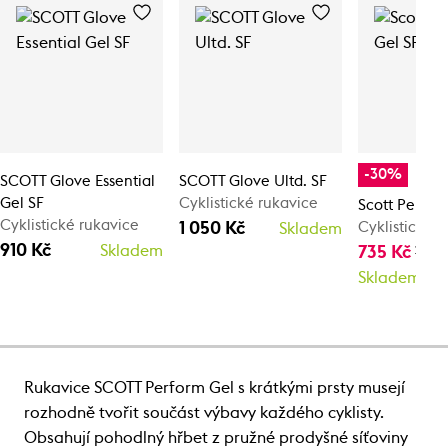
-30%
SCOTT Glove Essential
SCOTT Glove Ultd. SF
Gel SF
Cyklistické rukavice
Scott Perfor
Cyklistické rukavice
1 050 Kč
Cyklistické 
Skladem
910 Kč
Skladem
735 Kč
1 0
Skladem
Rukavice SCOTT Perform Gel s krátkými prsty musejí
rozhodně tvořit součást výbavy každého cyklisty.
Obsahují pohodlný hřbet z pružné prodyšné síťoviny