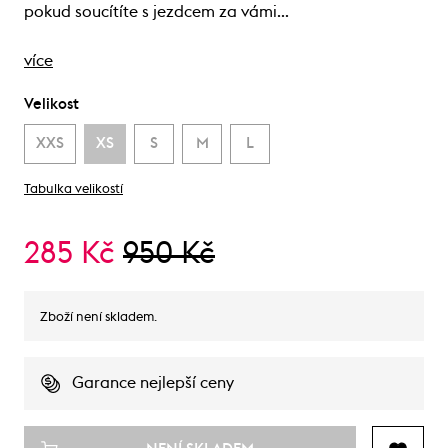
pokud soucítíte s jezdcem za vámi…
více
Velikost
XXS
XS
S
M
L
Tabulka velikostí
285 Kč
950 Kč
Zboží není skladem.
Garance nejlepší ceny