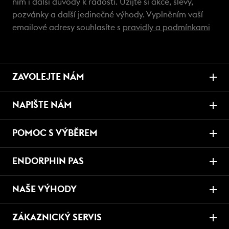
ním i další důvody k radosti. Užijte si akce, slevy,
pozvánky a další jedinečné výhody. Vyplněním vaší
emailové adresy souhlasíte s
pravidly a podmínkami
ZAVOLEJTE NÁM
NAPIŠTE NÁM
POMOC S VÝBĚREM
ENDORPHIN PAS
NAŠE VÝHODY
ZÁKAZNICKÝ SERVIS