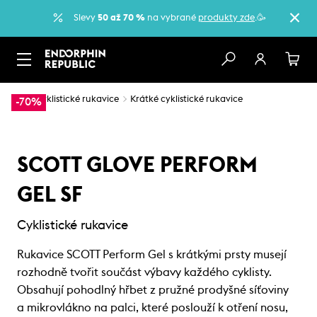
Slevy
50 až 70 %
na vybrané
produkty zde
.🥳
…
Cyklistické rukavice
Krátké cyklistické rukavice
-70%
SCOTT GLOVE PERFORM
GEL SF
Cyklistické rukavice
Rukavice SCOTT Perform Gel s krátkými prsty musejí
rozhodně tvořit součást výbavy každého cyklisty.
Obsahují pohodlný hřbet z pružné prodyšné síťoviny
a mikrovlákno na palci, které poslouží k otření nosu,