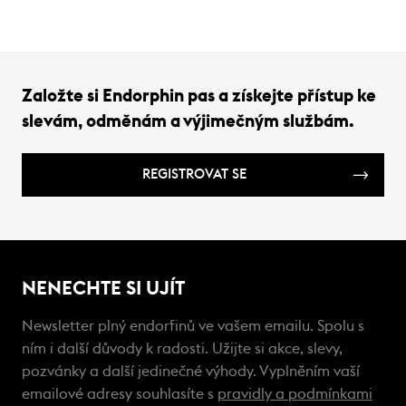
Založte si Endorphin pas a získejte přístup ke
slevám, odměnám a výjimečným službám.
REGISTROVAT SE
NENECHTE SI UJÍT
Newsletter plný endorfinů ve vašem emailu. Spolu s
ním i další důvody k radosti. Užijte si akce, slevy,
pozvánky a další jedinečné výhody. Vyplněním vaší
emailové adresy souhlasíte s
pravidly a podmínkami