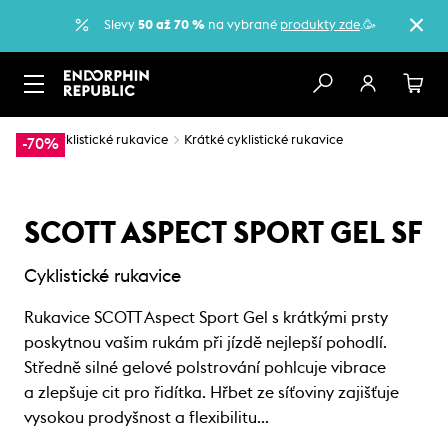
Slevy
50 až 70 %
na vybrané
produkty zde
.🥳
…
Cyklistické rukavice
Krátké cyklistické rukavice
-70%
SCOTT ASPECT SPORT GEL SF
Cyklistické rukavice
Rukavice SCOTT Aspect Sport Gel s krátkými prsty
poskytnou vašim rukám při jízdě nejlepší pohodlí.
Středně silné gelové polstrování pohlcuje vibrace
a zlepšuje cit pro řidítka. Hřbet ze síťoviny zajišťuje
vysokou prodyšnost a flexibilitu…