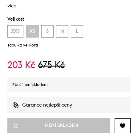
více
Velikost
XXS
XS
S
M
L
Tabulka velikostí
203 Kč
675 Kč
Zboží není skladem.
Garance nejlepší ceny
NENÍ SKLADEM