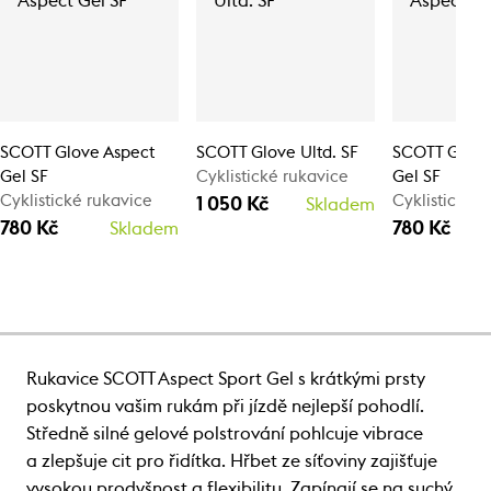
SCOTT Glove Aspect
SCOTT Glove Ultd. SF
SCOTT Glove
Gel SF
Cyklistické rukavice
Gel SF
Cyklistické rukavice
Cyklistické 
1 050 Kč
Skladem
780 Kč
780 Kč
Skladem
Rukavice SCOTT Aspect Sport Gel s krátkými prsty
poskytnou vašim rukám při jízdě nejlepší pohodlí.
Středně silné gelové polstrování pohlcuje vibrace
a zlepšuje cit pro řidítka. Hřbet ze síťoviny zajišťuje
vysokou prodyšnost a flexibilitu. Zapínají se na suchý